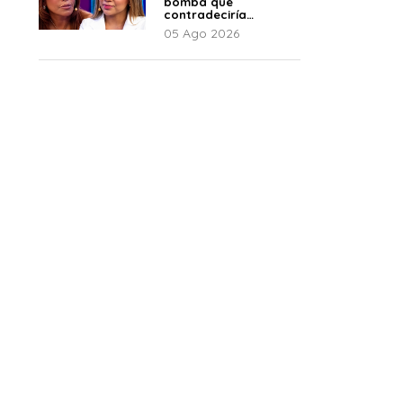
bomba que
contradeciría
comunicado de La
05 Ago 2026
Bella Luz: “Hay un
audio”