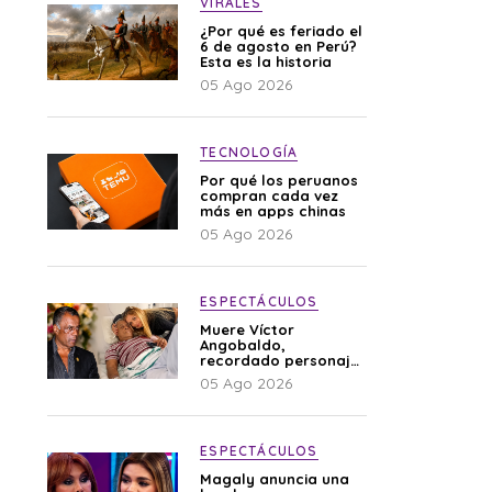
VIRALES
¿Por qué es feriado el
6 de agosto en Perú?
Esta es la historia
05 Ago 2026
TECNOLOGÍA
Por qué los peruanos
compran cada vez
más en apps chinas
05 Ago 2026
ESPECTÁCULOS
Muere Víctor
Angobaldo,
recordado personaje
de la farándula y
05 Ago 2026
expareja de Shirley
Cherres
ESPECTÁCULOS
Magaly anuncia una