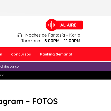
Noches de Fantasía - Karla
Tarazona -
8:00PM - 11:00PM
ón
Concursos
Ranking Semanal
 el descanso
ria
stagram – FOTOS