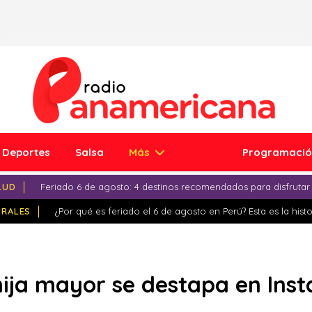
Deportes
Salsa
Más
Programaci
LUD
Feriado 6 de agosto: 4 destinos recomendados para disfrutar
IRALES
¿Por qué es feriado el 6 de agosto en Perú? Esta es la histo
hija mayor se destapa en In