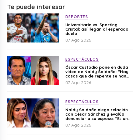
Te puede interesar
DEPORTES
Universitario vs. Sporting
Cristal: así llegan al esperado
duelo
07 Ago 2026
ESPECTÁCULOS
Óscar Custodio pone en duda
video de Naldy Saldaña: “Hay
cosas que de repente se han
editado”
07 Ago 2026
ESPECTÁCULOS
Naldy Saldaña niega relación
con César Sánchez y evalúa
denunciar a su esposa: “Es una
difamación”
07 Ago 2026