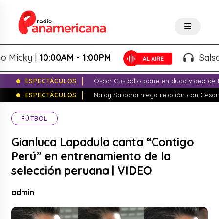
cky |
10:00AM - 1:00PM
Salsa de 
ESPECTÁCULOS
Óscar Custodio pone en duda video de N
ESPECTÁCULOS
Naldy Saldaña niega relación con César
FÚTBOL
Gianluca Lapadula canta “Contigo
Perú” en entrenamiento de la
selección peruana | VIDEO
admin