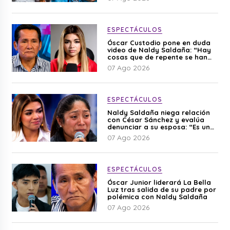
ESPECTÁCULOS
Óscar Custodio pone en duda
video de Naldy Saldaña: “Hay
cosas que de repente se han
editado”
07 Ago 2026
ESPECTÁCULOS
Naldy Saldaña niega relación
con César Sánchez y evalúa
denunciar a su esposa: “Es una
difamación”
07 Ago 2026
ESPECTÁCULOS
Óscar Junior liderará La Bella
Luz tras salida de su padre por
polémica con Naldy Saldaña
07 Ago 2026