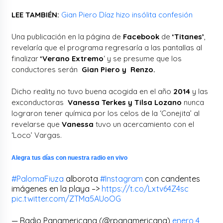
LEE TAMBIÉN:
Gian Piero Díaz hizo insólita confesión
Una publicación en la página de
Facebook
de
‘Titanes’
,
revelaría que el programa regresaría a las pantallas al
finalizar
‘Verano Extremo
‘ y se presume que los
conductores serán
Gian Piero y Renzo.
Dicho reality no tuvo buena acogida en el año
2014
y las
exconductoras
Vanessa Terkes y Tilsa Lozano
nunca
lograron tener química por los celos de la ‘Conejita’ al
revelarse que
Vanessa
tuvo un acercamiento con el
‘Loco’ Vargas.
Alegra tus días con nuestra radio en vivo
#PalomaFiuza
alborota
#Instagram
con candentes
imágenes en la playa –>
https://t.co/Lxtv64Z4sc
pic.twitter.com/ZTMa5AUoOG
— Radio Panamericana (@rpanamericana)
enero 4,