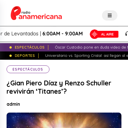
 Levantados |
6:00AM - 9:00AM
Lo
ESPECTÁCULOS
Óscar Custodio pone en duda video de N
DEPORTES
Universitario vs. Sporting Cristal: así llegan a
ESPECTÁCULOS
¿Gian Piero Díaz y Renzo Schuller
revivirán ‘Titanes’?
admin