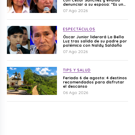
denunciar a su esposa: “Es una
difamación”
07 Ago 2026
ESPECTÁCULOS
Óscar Junior liderará La Bella
Luz tras salida de su padre por
polémica con Naldy Saldaña
07 Ago 2026
TIPS Y SALUD
Feriado 6 de agosto: 4 destinos
recomendados para disfrutar
el descanso
06 Ago 2026