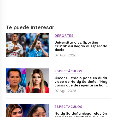
Te puede interesar
DEPORTES
Universitario vs. Sporting
Cristal: así llegan al esperado
duelo
07 Ago 2026
ESPECTÁCULOS
Óscar Custodio pone en duda
video de Naldy Saldaña: “Hay
cosas que de repente se han
editado”
07 Ago 2026
ESPECTÁCULOS
Naldy Saldaña niega relación
con César Sánchez y evalúa