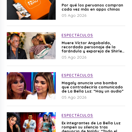
Por qué los peruanos compran
cada vez más en apps chinas
05 Ago 2026
ESPECTÁCULOS
Muere Víctor Angobaldo,
recordado personaje de la
farándula y expareja de Shirley
Cherres
05 Ago 2026
ESPECTÁCULOS
Magaly anuncia una bomba
que contradeciría comunicado
de La Bella Luz: “Hay un audio”
05 Ago 2026
ESPECTÁCULOS
Ex integrantes de La Bella Luz
rompen su silencio tras
denuncia de Naldy: “Todo el