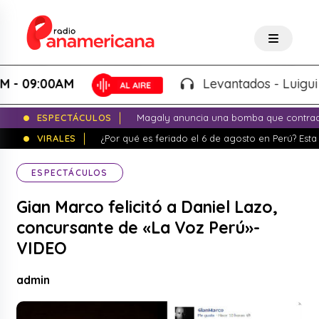
9:00AM
Levantados - Luigui Carba
ESPECTÁCULOS
Magaly anuncia una bomba que contrade
VIRALES
¿Por qué es feriado el 6 de agosto en Perú? Esta 
ESPECTÁCULOS
Gian Marco felicitó a Daniel Lazo,
concursante de «La Voz Perú»-
VIDEO
admin