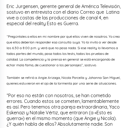
Eric Jurgensen, gerente general de América Televisión,
sostuvo en entrevista con el diario Correo que Latina
vive a costas de las producciones de canal 4, en
especial del reality Esto es Guerra.
“Pregúntales a ellos en mi nombre por qué ellos viven de nosotros. Yo creo
que ellos deberían responder esa consulta suya. Yo la invito a ver desde
las 6:30 a 8:00 p.m. y verá que no pasa nada. Si ese reality lo llevamos a
todas partes del mundo, pasa todos los tests, todas las pruebas de
calidad. La competencia y la prensa en general se está encargando de
echar mala fama, de cuestionar a los personajes”, sostuvo.
También se refirió a Angie Arizaga, Nicola Porcella y Johanna San Miguel,
quienes estuvieron en el ojo de la tormenta por una serie de situaciones.
“Por eso no están con nosotros, se han cometido
errores. Cuando estos se cometen, lamentablemente
es así. Pero tenemos otra pareja extraordinaria, Yaco
Eskenazi y Natalie Vértiz, que entraron (a «Esto es
guerra») en el mismo momento (que Angie y Nicola).
¿Y quién habla de ellos? Absolutamente nadie. Son