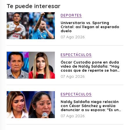
Te puede interesar
DEPORTES
Universitario vs. Sporting
Cristal: así llegan al esperado
duelo
07 Ago 2026
ESPECTÁCULOS
Óscar Custodio pone en duda
video de Naldy Saldaña: “Hay
cosas que de repente se han
editado”
07 Ago 2026
ESPECTÁCULOS
Naldy Saldaña niega relación
con César Sánchez y evalúa
denunciar a su esposa: “Es una
difamación”
07 Ago 2026