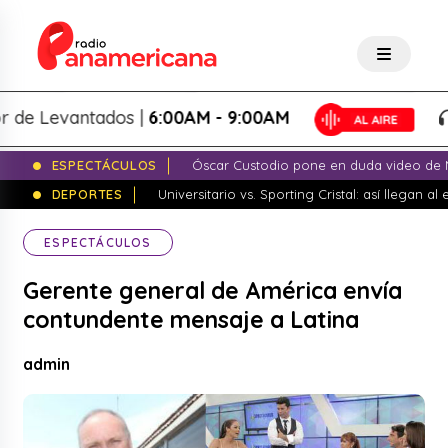
 Levantados |
6:00AM - 9:00AM
L
ESPECTÁCULOS
Óscar Custodio pone en duda video de N
DEPORTES
Universitario vs. Sporting Cristal: así llegan a
ESPECTÁCULOS
Gerente general de América envía
contundente mensaje a Latina
admin