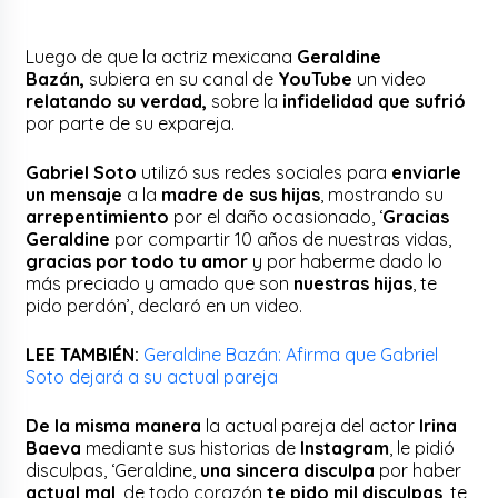
Luego de que la actriz mexicana
Geraldine
Bazán,
subiera en su canal de
YouTube
un video
relatando su verdad,
sobre la
infidelidad que sufrió
por parte de su expareja.
Gabriel Soto
utilizó sus redes sociales para
enviarle
un mensaje
a la
madre de sus hijas
, mostrando su
arrepentimiento
por el daño ocasionado, ‘
Gracias
Geraldine
por compartir 10 años de nuestras vidas,
gracias por todo tu amor
y por haberme dado lo
más preciado y amado que son
nuestras hijas
, te
pido perdón’, declaró en un video.
LEE TAMBIÉN:
Geraldine Bazán: Afirma que Gabriel
Soto dejará a su actual pareja
De la misma manera
la actual pareja del actor
Irina
Baeva
mediante sus historias de
Instagram
, le pidió
disculpas, ‘Geraldine,
una sincera disculpa
por haber
actual mal
, de todo corazón
te pido mil disculpas
, te