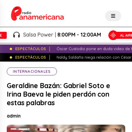
Salsa Power |
8:00PM - 12:00AM
ESPECTÁCULOS
Óscar Custodio pone en duda video de N
ESPECTÁCULOS
Naldy Saldaña niega relación con César
INTERNACIONALES
Geraldine Bazán: Gabriel Soto e
Irina Baeva le piden perdón con
estas palabras
admin