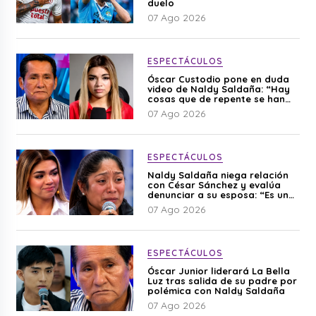
duelo
07 Ago 2026
ESPECTÁCULOS
Óscar Custodio pone en duda
video de Naldy Saldaña: “Hay
cosas que de repente se han
editado”
07 Ago 2026
ESPECTÁCULOS
Naldy Saldaña niega relación
con César Sánchez y evalúa
denunciar a su esposa: “Es una
difamación”
07 Ago 2026
ESPECTÁCULOS
Óscar Junior liderará La Bella
Luz tras salida de su padre por
polémica con Naldy Saldaña
07 Ago 2026