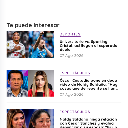
Te puede interesar
DEPORTES
Universitario vs. Sporting
Cristal: así llegan al esperado
duelo
07 Ago 2026
ESPECTÁCULOS
Óscar Custodio pone en duda
video de Naldy Saldaña: “Hay
cosas que de repente se han
editado”
07 Ago 2026
ESPECTÁCULOS
Naldy Saldaña niega relación
con César Sánchez y evalúa
denunciar a su esposa: “Es una