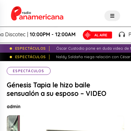
scotec |
10:00PM - 12:00AM
Panam
ESPECTÁCULOS
Óscar Custodio pone en duda video de N
ESPECTÁCULOS
Naldy Saldaña niega relación con César
ESPECTÁCULOS
Génesis Tapia le hizo baile
sensualón a su esposo – VIDEO
admin