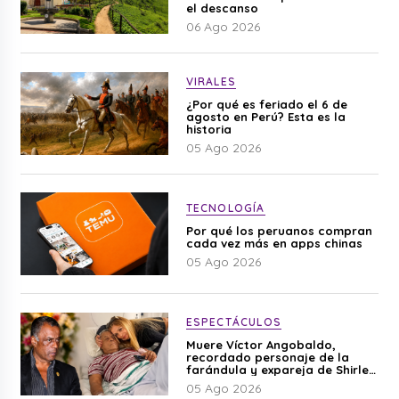
el descanso
06 Ago 2026
VIRALES
¿Por qué es feriado el 6 de
agosto en Perú? Esta es la
historia
05 Ago 2026
TECNOLOGÍA
Por qué los peruanos compran
cada vez más en apps chinas
05 Ago 2026
ESPECTÁCULOS
Muere Víctor Angobaldo,
recordado personaje de la
farándula y expareja de Shirley
Cherres
05 Ago 2026