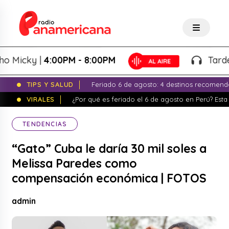
icky |
4:00PM - 8:00PM
Tardeo Sa
TIPS Y SALUD
Feriado 6 de agosto: 4 destinos recomend
VIRALES
¿Por qué es feriado el 6 de agosto en Perú? Esta 
TENDENCIAS
“Gato” Cuba le daría 30 mil soles a
Melissa Paredes como
compensación económica | FOTOS
admin