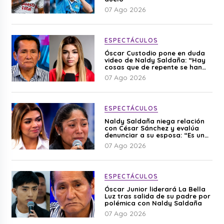
07 Ago 2026
ESPECTÁCULOS
Óscar Custodio pone en duda
video de Naldy Saldaña: “Hay
cosas que de repente se han
editado”
07 Ago 2026
ESPECTÁCULOS
Naldy Saldaña niega relación
con César Sánchez y evalúa
denunciar a su esposa: “Es una
difamación”
07 Ago 2026
ESPECTÁCULOS
Óscar Junior liderará La Bella
Luz tras salida de su padre por
polémica con Naldy Saldaña
07 Ago 2026