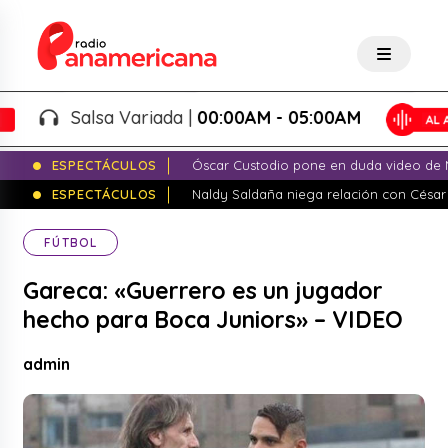
Salsa Variada |
00:00AM - 05:00AM
ESPECTÁCULOS
Óscar Custodio pone en duda video de N
ESPECTÁCULOS
Naldy Saldaña niega relación con César
FÚTBOL
Gareca: «Guerrero es un jugador
hecho para Boca Juniors» – VIDEO
admin