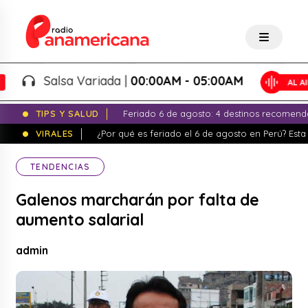
Salsa Variada |
00:00AM - 05:00AM
TIPS Y SALUD
Feriado 6 de agosto: 4 destinos recomend
VIRALES
¿Por qué es feriado el 6 de agosto en Perú? Esta 
TENDENCIAS
Galenos marcharán por falta de
aumento salarial
admin