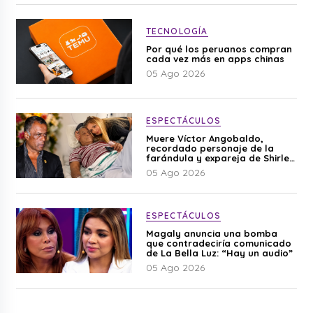
TECNOLOGÍA
Por qué los peruanos compran
cada vez más en apps chinas
05 Ago 2026
ESPECTÁCULOS
Muere Víctor Angobaldo,
recordado personaje de la
farándula y expareja de Shirley
Cherres
05 Ago 2026
ESPECTÁCULOS
Magaly anuncia una bomba
que contradeciría comunicado
de La Bella Luz: “Hay un audio”
05 Ago 2026