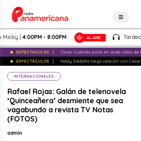
ky |
4:00PM - 8:00PM
Tardeo Sals
ESPECTÁCULOS
Óscar Custodio pone en duda video de N
ESPECTÁCULOS
Naldy Saldaña niega relación con César
INTERNACIONALES
Rafael Rojas: Galán de telenovela
‘Quinceañera’ desmiente que sea
vagabundo a revista TV Notas
(FOTOS)
admin