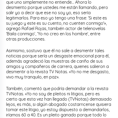
que uno simplemente no entiende… Ahora lo
desmiento porque ustedes me están llamando, pero
salir yo a decir que ese no soy yo, eso sería
legitimarlos. Para eso yo tengo una frase: ‘Si este es
su juego y este es su cuento, no cuenten conmigo'»,
agregó Rafael Rojas, también actor de telenovelas
‘Baila conmigo’, ‘Yo no creo en los hombre’, entre
otras producciones.
Asimismo, sostuvo que él no sale a desmentir tales
noticias porque sería un desgaste emocional para él,
además agradeció las muestras de cariño de sus
amigos y compañeros de carrera, quienes salieron a
desmentir a la revista TV Notas. «Yo no me desgasto,
vivo muy tranquilo, en paz».
También, comentó que podría demandar a la revista
TVNotas. «Yo no soy de pleitos ni litigios, pero es
cierto que esta vez han llegado (TVNotas) demasiado
lejos, es más, si algún abogado costarricense quisiera
tomar este litigio, yo estoy dispuesto a demandarlos,
iríamos 60 a 40. Es un pleito ganado porque todo lo