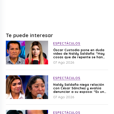
Te puede interesar
ESPECTÁCULOS
Óscar Custodio pone en duda
video de Naldy Saldaña: “Hay
cosas que de repente se han
editado”
07 Ago 2026
ESPECTÁCULOS
Naldy Saldaña niega relación
con César Sánchez y evalúa
denunciar a su esposa: “Es una
difamación”
07 Ago 2026
ESPECTÁCULOS