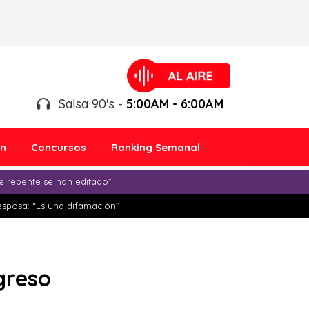
Salsa 90's -
5:00AM - 6:00AM
ón
Concursos
Ranking Semanal
e repente se han editado”
esposa: “Es una difamación”
greso