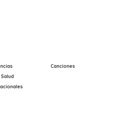
ncias
Canciones
y Salud
nacionales