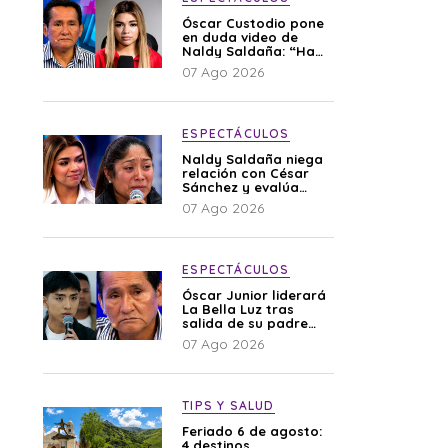
Óscar Custodio pone
en duda video de
Naldy Saldaña: “Hay
cosas que de repente
07 Ago 2026
se han editado”
ESPECTÁCULOS
Naldy Saldaña niega
relación con César
Sánchez y evalúa
denunciar a su
07 Ago 2026
esposa: “Es una
difamación”
ESPECTÁCULOS
Óscar Junior liderará
La Bella Luz tras
salida de su padre
por polémica con
07 Ago 2026
Naldy Saldaña
TIPS Y SALUD
Feriado 6 de agosto:
4 destinos