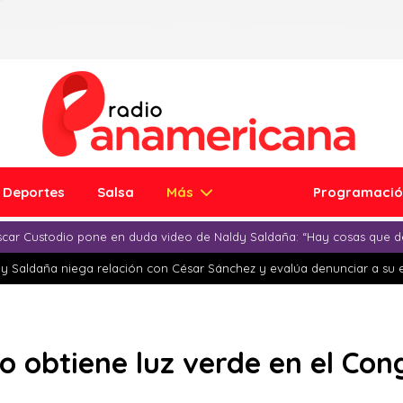
Deportes
Salsa
Más
Programaci
car Custodio pone en duda video de Naldy Saldaña: “Hay cosas que d
y Saldaña niega relación con César Sánchez y evalúa denunciar a su 
o obtiene luz verde en el Con