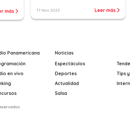
Leer más
17 Nov 2023
er más
dio Panamericana
Noticias
ogramación
Espectáculos
Tende
io en vivo
Deportes
Tips 
nking
Actualidad
Inter
ncursos
Salsa
Reservados.