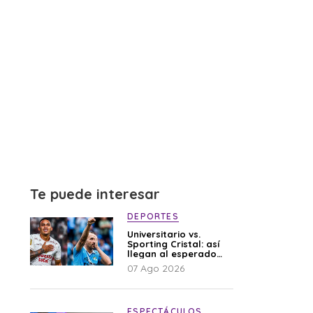
Te puede interesar
DEPORTES
Universitario vs.
Sporting Cristal: así
llegan al esperado
duelo
07 Ago 2026
ESPECTÁCULOS