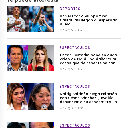
DEPORTES
Universitario vs. Sporting
Cristal: así llegan al esperado
duelo
07 Ago 2026
ESPECTÁCULOS
Óscar Custodio pone en duda
video de Naldy Saldaña: “Hay
cosas que de repente se han
editado”
07 Ago 2026
ESPECTÁCULOS
Naldy Saldaña niega relación
con César Sánchez y evalúa
denunciar a su esposa: “Es una
difamación”
07 Ago 2026
ESPECTÁCULOS