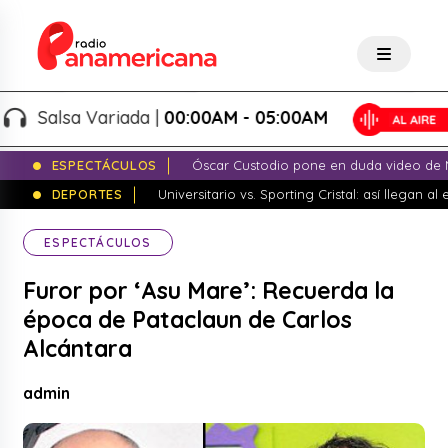
Salsa Variada |
00:00AM - 05:00AM
ESPECTÁCULOS
Óscar Custodio pone en duda video de N
DEPORTES
Universitario vs. Sporting Cristal: así llegan a
ESPECTÁCULOS
Furor por ‘Asu Mare’: Recuerda la
época de Pataclaun de Carlos
Alcántara
admin