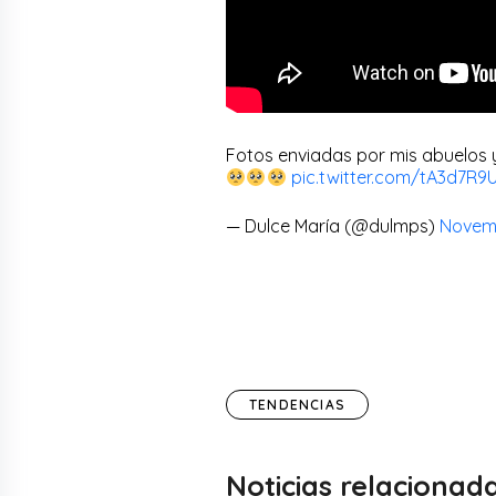
Fotos enviadas por mis abuelos
pic.twitter.com/tA3d7R9U
— Dulce María (@dulmps)
Novemb
TENDENCIAS
Noticias relacionad