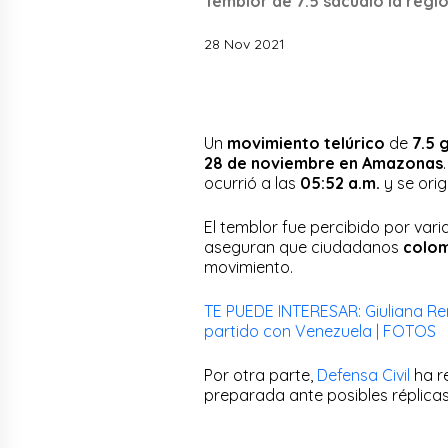
Temblor de 7.5 sacudió la reg
28 Nov 2021
Un
movimiento telúrico
de
7.5 
28 de noviembre en Amazonas
ocurrió a las
05:52 a.m.
y se orig
El temblor fue percibido por var
aseguran que ciudadanos
colom
movimiento.
TE PUEDE INTERESAR: Giuliana Re
partido con Venezuela | FOTOS
Por otra parte,
Defensa Civil
ha r
preparada ante posibles réplica