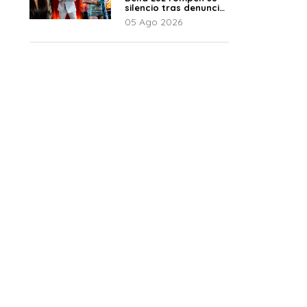
silencio tras denuncia
de Naldy: “Todo el
05 Ago 2026
mundo lo sabía”