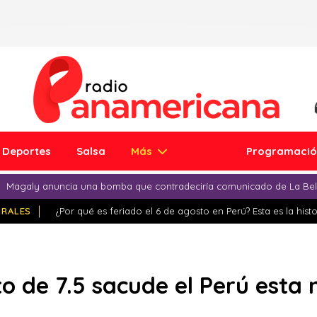
Deportes
Salsa
Más
Programaci
Magaly anuncia una bomba que contradeciría comunicado de La Bell
IRALES
¿Por qué es feriado el 6 de agosto en Perú? Esta es la histo
o de 7.5 sacude el Perú esta