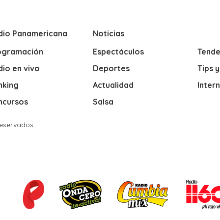
dio Panamericana
Noticias
ogramación
Espectáculos
Tende
io en vivo
Deportes
Tips 
nking
Actualidad
Inter
ncursos
Salsa
Reservados.