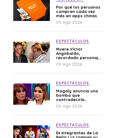
Por qué los peruanos
compran cada vez
más en apps chinas
05 Ago 2026
ESPECTÁCULOS
Muere Víctor
Angobaldo,
recordado personaje
de la farándula y
05 Ago 2026
expareja de Shirley
Cherres
ESPECTÁCULOS
Magaly anuncia una
bomba que
contradeciría
comunicado de La
05 Ago 2026
Bella Luz: “Hay un
audio”
ESPECTÁCULOS
Ex integrantes de La
Bella Luz rompen su