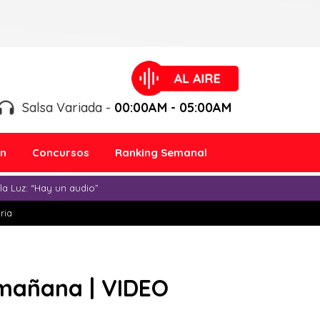
Salsa Variada -
00:00AM - 05:00AM
ón
Concursos
Ranking Semanal
a Luz: “Hay un audio”
ria
 mañana | VIDEO