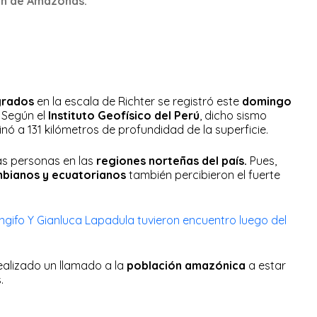
ión de Amazonas.
grados
en la escala de Richter se registró este
domingo
. Según el
Instituto Geofísico del Perú
, dicho sismo
inó a 131 kilómetros de profundidad de la superficie.
ias personas en las
regiones norteñas del país.
Pues,
bianos y ecuatorianos
también percibieron el fuerte
ngifo Y Gianluca Lapadula tuvieron encuentro luego del
ealizado un llamado a la
población amazónica
a estar
s.