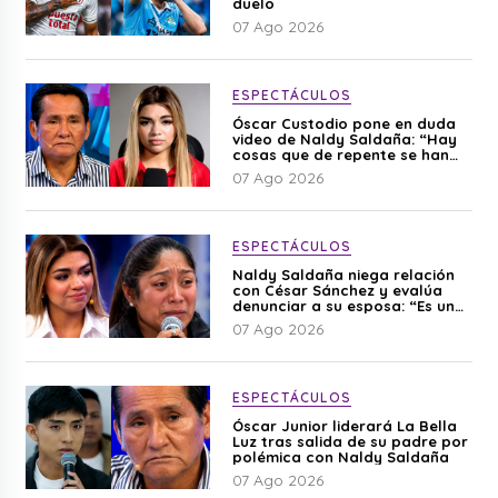
duelo
07 Ago 2026
ESPECTÁCULOS
Óscar Custodio pone en duda
video de Naldy Saldaña: “Hay
cosas que de repente se han
editado”
07 Ago 2026
ESPECTÁCULOS
Naldy Saldaña niega relación
con César Sánchez y evalúa
denunciar a su esposa: “Es una
difamación”
07 Ago 2026
ESPECTÁCULOS
Óscar Junior liderará La Bella
Luz tras salida de su padre por
polémica con Naldy Saldaña
07 Ago 2026