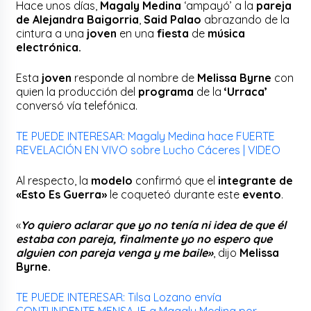
Hace unos días,
Magaly Medina
‘ampayó’ a la
pareja
de Alejandra Baigorria
,
Said Palao
abrazando de la
cintura a una
joven
en una
fiesta
de
música
electrónica.
Esta
joven
responde al nombre de
Melissa Byrne
con
quien la producción del
programa
de la
‘Urraca’
conversó vía telefónica.
TE PUEDE INTERESAR: Magaly Medina hace FUERTE
REVELACIÓN EN VIVO sobre Lucho Cáceres | VIDEO
Al respecto, la
modelo
confirmó que el
integrante de
«Esto Es Guerra»
le coqueteó durante este
evento
.
«
Yo quiero aclarar que yo no tenía ni idea de que él
estaba con pareja, finalmente yo no espero que
alguien con pareja venga y me baile»
, dijo
Melissa
Byrne.
TE PUEDE INTERESAR: Tilsa Lozano envía
CONTUNDENTE MENSAJE a Magaly Medina por