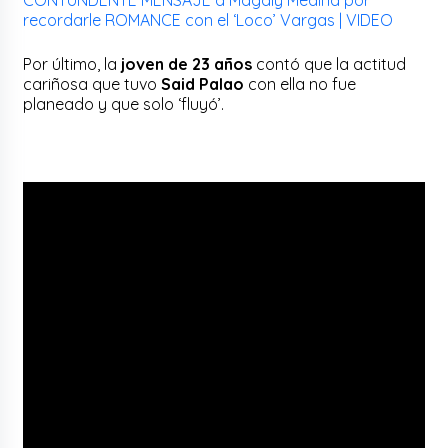
recordarle ROMANCE con el ‘Loco’ Vargas | VIDEO
Por último, la
joven de 23 años
contó que la actitud
cariñosa que tuvo
Said Palao
con ella no fue
planeado y que solo ‘fluyó’.