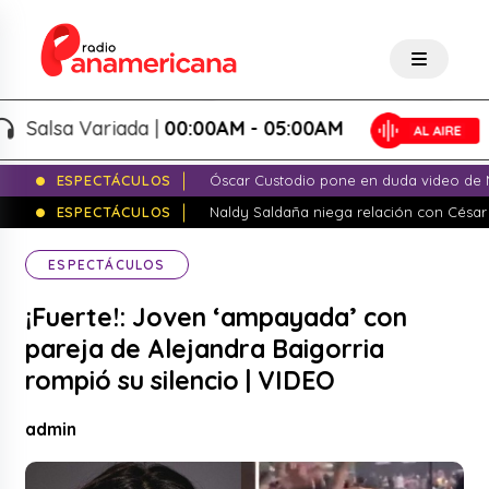
alsa Variada |
00:00AM - 05:00AM
ESPECTÁCULOS
Óscar Custodio pone en duda video de N
ESPECTÁCULOS
Naldy Saldaña niega relación con César
ESPECTÁCULOS
¡Fuerte!: Joven ‘ampayada’ con
pareja de Alejandra Baigorria
rompió su silencio | VIDEO
admin