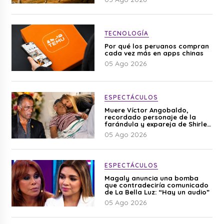
TECNOLOGÍA
Por qué los peruanos compran
cada vez más en apps chinas
05 Ago 2026
ESPECTÁCULOS
Muere Víctor Angobaldo,
recordado personaje de la
farándula y expareja de Shirley
Cherres
05 Ago 2026
ESPECTÁCULOS
Magaly anuncia una bomba
que contradeciría comunicado
de La Bella Luz: “Hay un audio”
05 Ago 2026