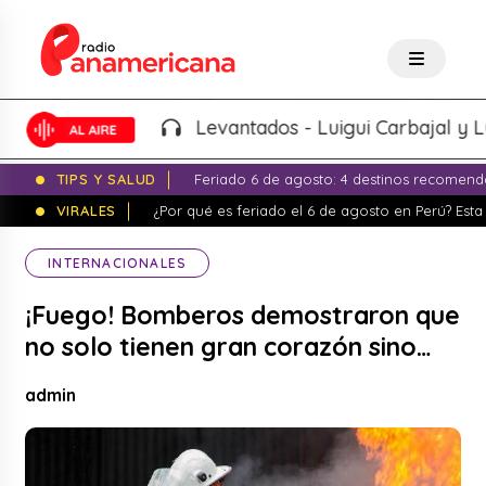
Levantados - Luigui Carbajal y Luciana 
TIPS Y SALUD
Feriado 6 de agosto: 4 destinos recomend
VIRALES
¿Por qué es feriado el 6 de agosto en Perú? Esta 
INTERNACIONALES
¡Fuego! Bomberos demostraron que
no solo tienen gran corazón sino…
admin