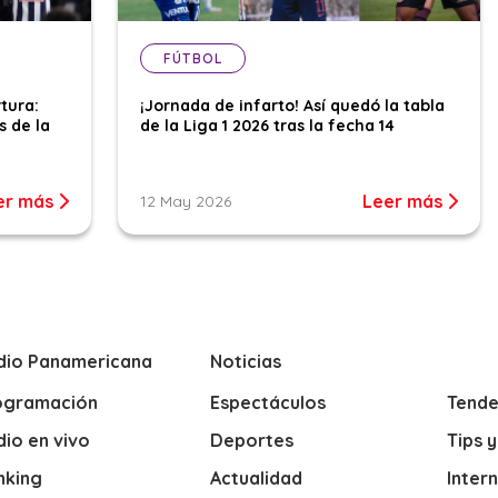
FÚTBOL
tura:
¡Jornada de infarto! Así quedó la tabla
s de la
de la Liga 1 2026 tras la fecha 14
er más
Leer más
12 May 2026
dio Panamericana
Noticias
ogramación
Espectáculos
Tende
io en vivo
Deportes
Tips 
nking
Actualidad
Inter