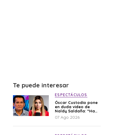
Te puede interesar
ESPECTÁCULOS
Óscar Custodio pone
en duda video de
Naldy Saldaña: “Hay
cosas que de repente
07 Ago 2026
se han editado”