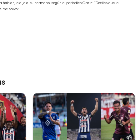
ablar, le dijo a su hermano, según el periódico Clarín: “Deciles que le
e me salvó”.
as