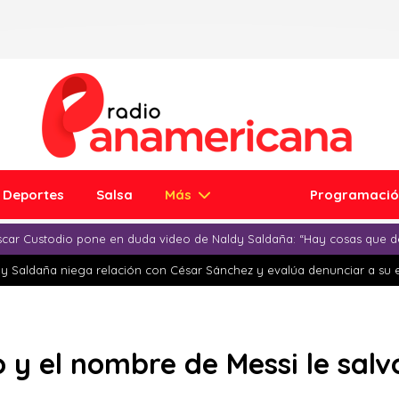
Deportes
Salsa
Más
Programaci
car Custodio pone en duda video de Naldy Saldaña: “Hay cosas que d
y Saldaña niega relación con César Sánchez y evalúa denunciar a su 
 y el nombre de Messi le salvó