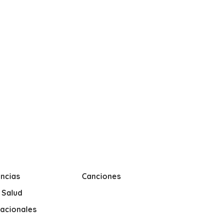
ncias
Canciones
y Salud
nacionales