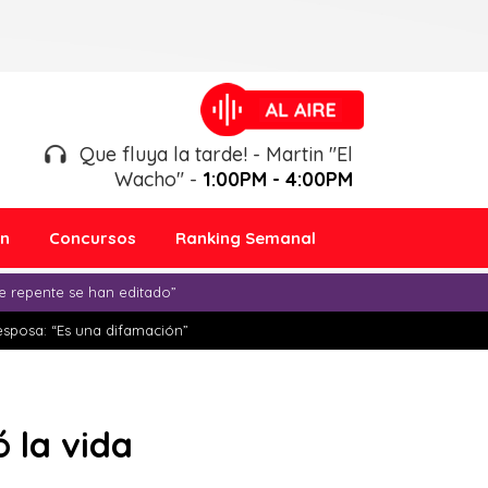
Que fluya la tarde! - Martin "El
Wacho" -
1:00PM - 4:00PM
ón
Concursos
Ranking Semanal
e repente se han editado”
esposa: “Es una difamación”
 la vida