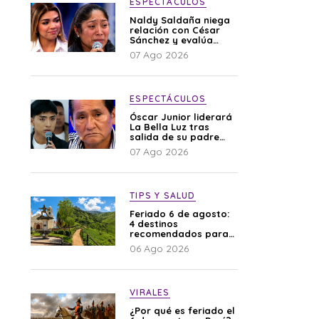
ESPECTÁCULOS
Naldy Saldaña niega
relación con César
Sánchez y evalúa
denunciar a su
07 Ago 2026
esposa: “Es una
difamación”
ESPECTÁCULOS
Óscar Junior liderará
La Bella Luz tras
salida de su padre
por polémica con
07 Ago 2026
Naldy Saldaña
TIPS Y SALUD
Feriado 6 de agosto:
4 destinos
recomendados para
disfrutar el descanso
06 Ago 2026
VIRALES
¿Por qué es feriado el