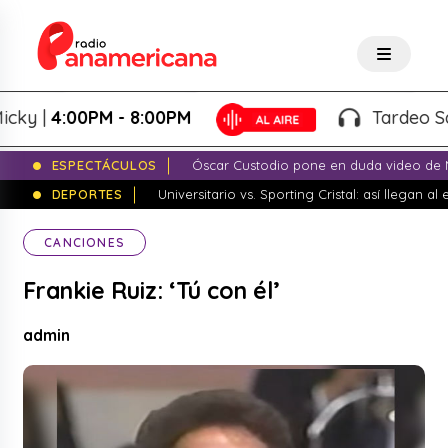
 |
4:00PM - 8:00PM
Tardeo Salser
ESPECTÁCULOS
Óscar Custodio pone en duda video de N
DEPORTES
Universitario vs. Sporting Cristal: así llegan a
CANCIONES
Frankie Ruiz: ‘Tú con él’
admin