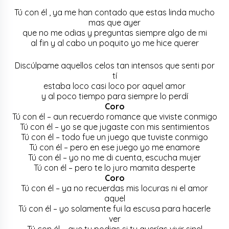
Tú con él , ya me han contado que estas linda mucho
mas que ayer
que no me odias y preguntas siempre algo de mi
al fin y al cabo un poquito yo me hice querer
Discúlpame aquellos celos tan intensos que senti por
tí
estaba loco casi loco por aquel amor
y al poco tiempo para siempre lo perdí
Coro
Tú con él – aun recuerdo romance que viviste conmigo
Tú con él – yo se que jugaste con mis sentimientos
Tú con él – todo fue un juego que tuviste conmigo
Tú con él – pero en ese juego yo me enamore
Tú con él – yo no me di cuenta, escucha mujer
Tú con él – pero te lo juro mamita desperte
Coro
Tú con él – ya no recuerdas mis locuras ni el amor
aquel
Tú con él – yo solamente fui la escusa para hacerle
ver
Tú con él – que tu podias si tu querías vivir sinel