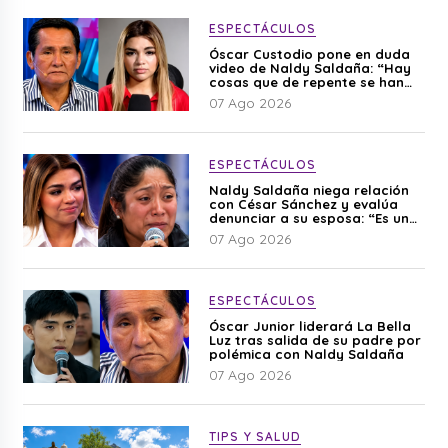
ESPECTÁCULOS
Óscar Custodio pone en duda
video de Naldy Saldaña: “Hay
cosas que de repente se han
editado”
07 Ago 2026
ESPECTÁCULOS
Naldy Saldaña niega relación
con César Sánchez y evalúa
denunciar a su esposa: “Es una
difamación”
07 Ago 2026
ESPECTÁCULOS
Óscar Junior liderará La Bella
Luz tras salida de su padre por
polémica con Naldy Saldaña
07 Ago 2026
TIPS Y SALUD