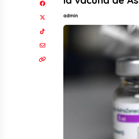
la vacuna de A
admin