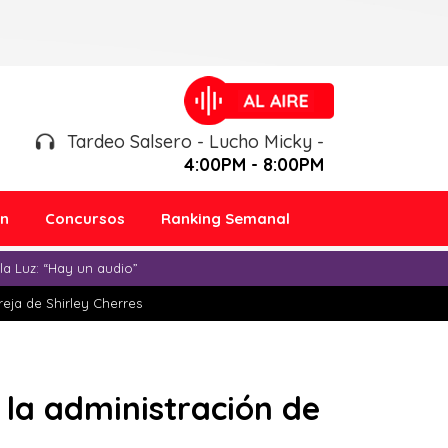
Tardeo Salsero - Lucho Micky -
4:00PM - 8:00PM
ón
Concursos
Ranking Semanal
a Luz: “Hay un audio”
eja de Shirley Cherres
 la administración de