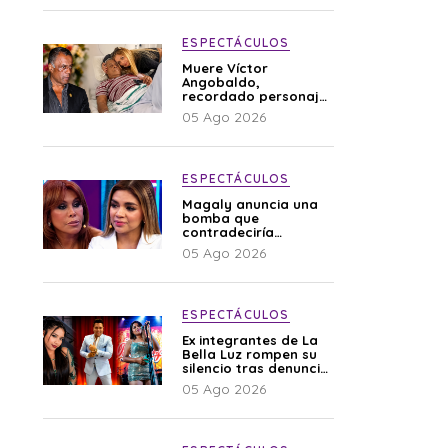
ESPECTÁCULOS
Muere Víctor
Angobaldo,
recordado personaje
de la farándula y
05 Ago 2026
expareja de Shirley
Cherres
ESPECTÁCULOS
Magaly anuncia una
bomba que
contradeciría
comunicado de La
05 Ago 2026
Bella Luz: “Hay un
audio”
ESPECTÁCULOS
Ex integrantes de La
Bella Luz rompen su
silencio tras denuncia
de Naldy: “Todo el
05 Ago 2026
mundo lo sabía”