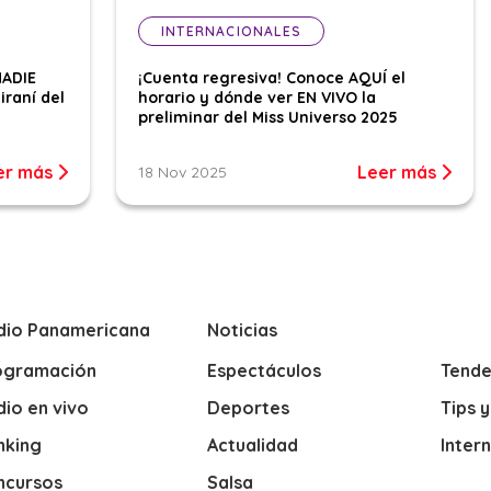
INTERNACIONALES
NADIE
¡Cuenta regresiva! Conoce AQUÍ el
iraní del
horario y dónde ver EN VIVO la
preliminar del Miss Universo 2025
er más
Leer más
18 Nov 2025
dio Panamericana
Noticias
ogramación
Espectáculos
Tende
io en vivo
Deportes
Tips 
nking
Actualidad
Inter
ncursos
Salsa