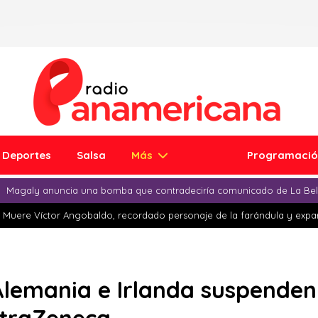
Deportes
Salsa
Más
Programaci
Magaly anuncia una bomba que contradeciría comunicado de La Bell
Muere Víctor Angobaldo, recordado personaje de la farándula y expar
, Alemania e Irlanda suspenden