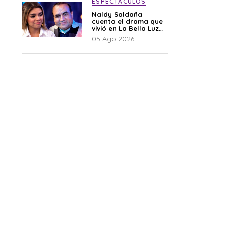
ESPECTÁCULOS
Naldy Saldaña
cuenta el drama que
vivió en La Bella Luz
tras denuncia al
05 Ago 2026
director musical: “No
me parece justo”