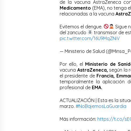
de la vacuna AstraZeneca con
Medicamento
(EMA), no tenga el
relacionadas a la vacuna
Astra
Evitemos el dengue.
Sigue n
del zancudo
transmisor de e
pic.twitter.com/16U9MqZNiV
— Ministerio de Salud (@Minsa_
Por ello, el
Ministerio de Sani
vacuna
AstraZeneca,
según la 
el presidente de
Francia, Emma
temporalmente la aplicación 
profesional de
EMA.
ACTUALIZACIÓN | Esta es la situa
marzo.
#NoBajemosLaGuardia
Más información:
https://t.co/s