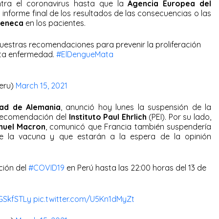
tra el coronavirus hasta que la
Agencia Europea del
 informe final de los resultados de las consecuencias o las
Zeneca
en los pacientes.
uestras recomendaciones para prevenir la proliferación
sta enfermedad.
#ElDengueMata
Peru)
March 15, 2021
dad de Alemania
, anunció hoy lunes la suspensión de la
recomendación del
Instituto Paul Ehrlich
(PEI). Por su lado,
nuel Macron
, comunicó que Francia también suspendería
de la vacuna y que estarán a la espera de la opinión
ción del
#COVID19
en Perú hasta las 22:00 horas del 13 de
EGSkfSTLy
pic.twitter.com/U5Kn1dMyZt