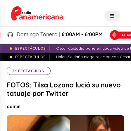
Domingo Tonero |
6:00AM - 6:00PM
ESPECTÁCULOS
Óscar Custodio pone en duda video de N
ESPECTÁCULOS
Naldy Saldaña niega relación con César
ESPECTÁCULOS
FOTOS: Tilsa Lozano lució su nuevo
tatuaje por Twitter
admin