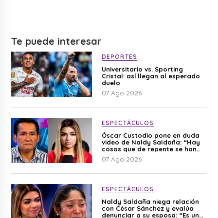
Te puede interesar
DEPORTES
Universitario vs. Sporting
Cristal: así llegan al esperado
duelo
07 Ago 2026
ESPECTÁCULOS
Óscar Custodio pone en duda
video de Naldy Saldaña: “Hay
cosas que de repente se han
editado”
07 Ago 2026
ESPECTÁCULOS
Naldy Saldaña niega relación
con César Sánchez y evalúa
denunciar a su esposa: “Es una