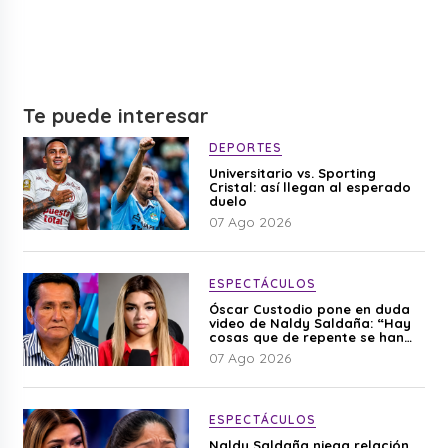
Te puede interesar
DEPORTES
Universitario vs. Sporting
Cristal: así llegan al esperado
duelo
07 Ago 2026
ESPECTÁCULOS
Óscar Custodio pone en duda
video de Naldy Saldaña: “Hay
cosas que de repente se han
editado”
07 Ago 2026
ESPECTÁCULOS
Naldy Saldaña niega relación