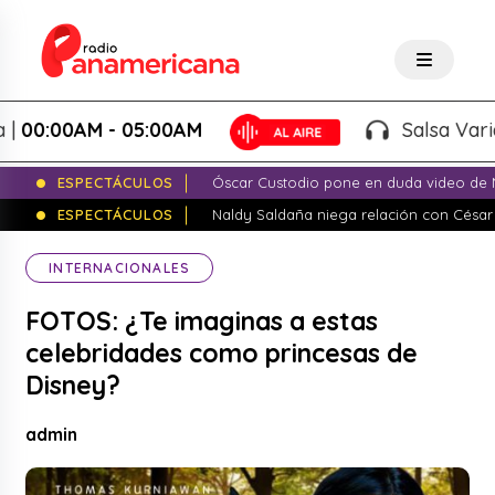
00:00AM - 05:00AM
Salsa Variada
ESPECTÁCULOS
Óscar Custodio pone en duda video de N
ESPECTÁCULOS
Naldy Saldaña niega relación con César
INTERNACIONALES
FOTOS: ¿Te imaginas a estas
celebridades como princesas de
Disney?
admin