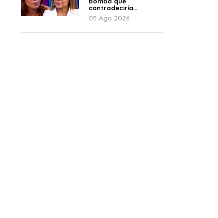
bomba que
contradeciría
comunicado de La
05 Ago 2026
Bella Luz: “Hay un
audio”