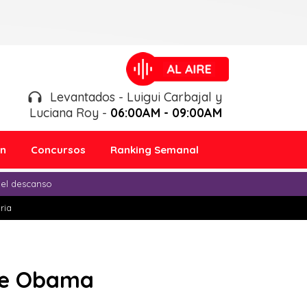
Levantados - Luigui Carbajal y
Luciana Roy -
06:00AM - 09:00AM
ón
Concursos
Ranking Semanal
 el descanso
ria
 de Obama