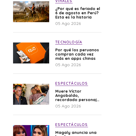
VIRALES
¿Por qué es feriado el
6 de agosto en Perú?
Esta es la historia
05 Ago 2026
TECNOLOGÍA
Por qué los peruanos
compran cada vez
más en apps chinas
05 Ago 2026
ESPECTÁCULOS
Muere Víctor
Angobaldo,
recordado personaje
de la farándula y
05 Ago 2026
expareja de Shirley
Cherres
ESPECTÁCULOS
Magaly anuncia una