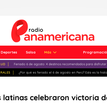
Deportes
Salsa
Más
Programaci
LUD
Feriado 6 de agosto: 4 destinos recomendados para disfrutar
IRALES
¿Por qué es feriado el 6 de agosto en Perú? Esta es la histo
s latinas celebraron victoria