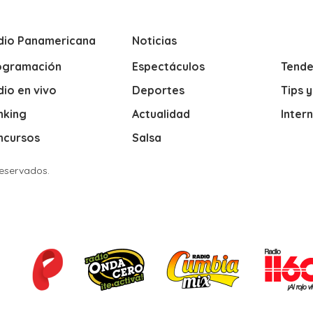
dio Panamericana
Noticias
ogramación
Espectáculos
Tende
io en vivo
Deportes
Tips 
nking
Actualidad
Inter
ncursos
Salsa
Reservados.