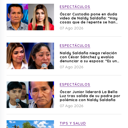
ESPECTÁCULOS
Óscar Custodio pone en duda
video de Naldy Saldaña: “Hay
cosas que de repente se han
editado”
07 Ago 2026
ESPECTÁCULOS
Naldy Saldaña niega relación
con César Sánchez y evalúa
denunciar a su esposa: “Es una
difamación”
07 Ago 2026
ESPECTÁCULOS
Óscar Junior liderará La Bella
Luz tras salida de su padre por
polémica con Naldy Saldaña
07 Ago 2026
TIPS Y SALUD