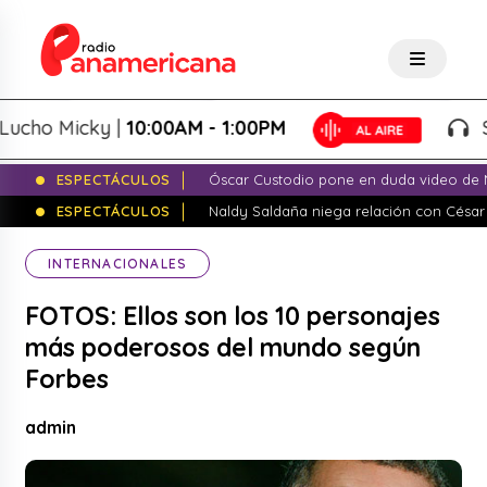
ho Micky |
10:00AM - 1:00PM
Salsa
ESPECTÁCULOS
Óscar Custodio pone en duda video de N
ESPECTÁCULOS
Naldy Saldaña niega relación con César
INTERNACIONALES
FOTOS: Ellos son los 10 personajes
más poderosos del mundo según
Forbes
admin