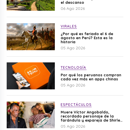
el descanso
06 Ago 2026
VIRALES
¿Por qué es feriado el 6 de
agosto en Perú? Esta es la
historia
05 Ago 2026
TECNOLOGÍA
Por qué los peruanos compran
cada vez más en apps chinas
05 Ago 2026
ESPECTÁCULOS
Muere Víctor Angobaldo,
recordado personaje de la
farándula y expareja de Shirley
Cherres
05 Ago 2026