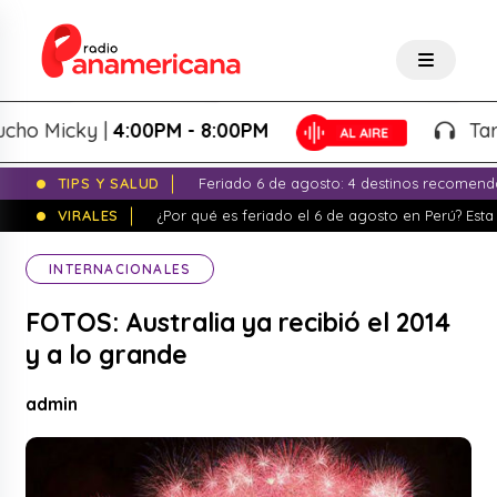
 Micky |
4:00PM - 8:00PM
Tardeo 
TIPS Y SALUD
Feriado 6 de agosto: 4 destinos recomend
VIRALES
¿Por qué es feriado el 6 de agosto en Perú? Esta 
INTERNACIONALES
FOTOS: Australia ya recibió el 2014
y a lo grande
admin