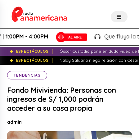
00PM - 4:00PM
Que fluya la tarde
ESPECTÁCULOS
Óscar Custodio pone en duda video de N
ESPECTÁCULOS
Naldy Saldaña niega relación con César
TENDENCIAS
Fondo Mivivienda: Personas con
ingresos de S/ 1,000 podrán
acceder a su casa propia
admin