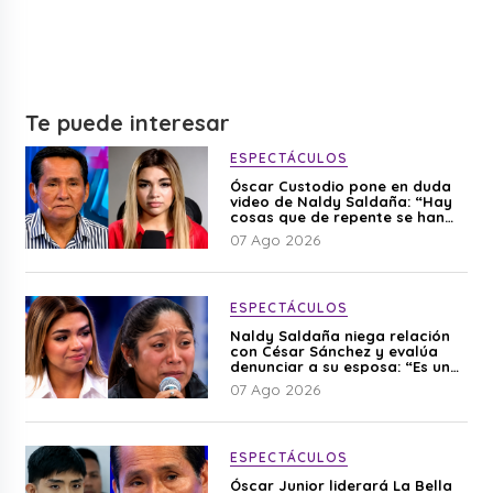
Te puede interesar
ESPECTÁCULOS
Óscar Custodio pone en duda
video de Naldy Saldaña: “Hay
cosas que de repente se han
editado”
07 Ago 2026
ESPECTÁCULOS
Naldy Saldaña niega relación
con César Sánchez y evalúa
denunciar a su esposa: “Es una
difamación”
07 Ago 2026
ESPECTÁCULOS
Óscar Junior liderará La Bella