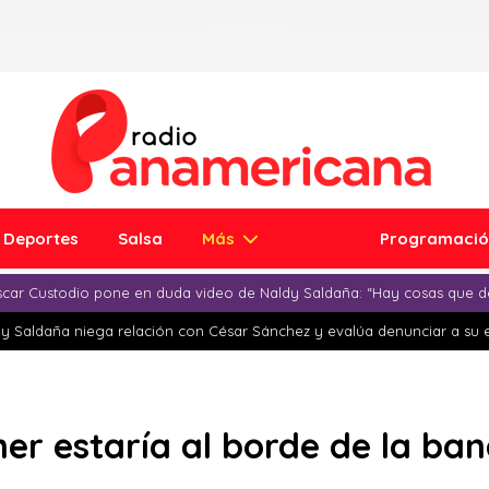
Deportes
Salsa
Más
Programaci
car Custodio pone en duda video de Naldy Saldaña: “Hay cosas que d
y Saldaña niega relación con César Sánchez y evalúa denunciar a su 
r estaría al borde de la ban