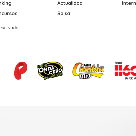
nking
Actualidad
Inter
ncursos
Salsa
Reservados.