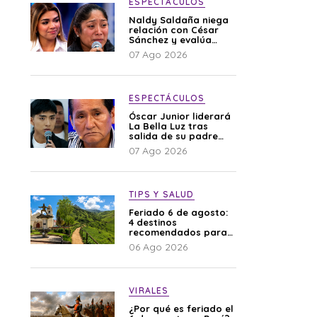
ESPECTÁCULOS
Naldy Saldaña niega
relación con César
Sánchez y evalúa
denunciar a su
07 Ago 2026
esposa: “Es una
difamación”
ESPECTÁCULOS
Óscar Junior liderará
La Bella Luz tras
salida de su padre
por polémica con
07 Ago 2026
Naldy Saldaña
TIPS Y SALUD
Feriado 6 de agosto:
4 destinos
recomendados para
disfrutar el descanso
06 Ago 2026
VIRALES
¿Por qué es feriado el