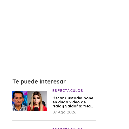
Te puede interesar
ESPECTÁCULOS
Óscar Custodio pone
en duda video de
Naldy Saldaña: “Hay
cosas que de repente
07 Ago 2026
se han editado”