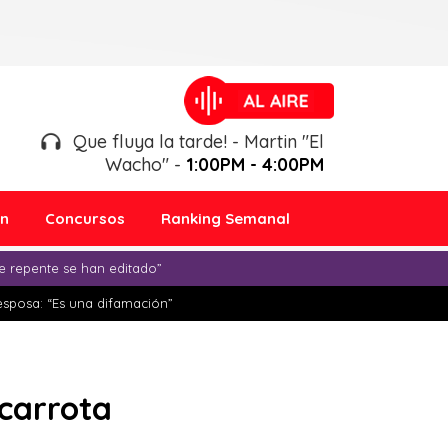
Que fluya la tarde! - Martin "El
Wacho" -
1:00PM - 4:00PM
ón
Concursos
Ranking Semanal
e repente se han editado”
esposa: “Es una difamación”
carrota