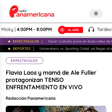
|
4:00PM - 8:00PM
Tardeo Salsero
ESPECTÁCULOS
Óscar Custodio pone en duda video de N
DEPORTES
Universitario vs. Sporting Cristal: así llegan a
ESPECTÁCULOS
Flavia Laos y mamá de Ale Fuller
protagonizan TENSO
ENFRENTAMIENTO EN VIVO
Redacción Panamericana