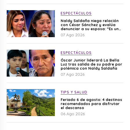
ESPECTÁCULOS
Naldy Saldaña niega relación
con César Sánchez y evalúa
denunciar a su esposa: “Es una
difamación”
07 Ago 2026
ESPECTÁCULOS
Óscar Junior liderará La Bella
Luz tras salida de su padre por
polémica con Naldy Saldaña
07 Ago 2026
TIPS Y SALUD
Feriado 6 de agosto: 4 destinos
recomendados para disfrutar
el descanso
06 Ago 2026