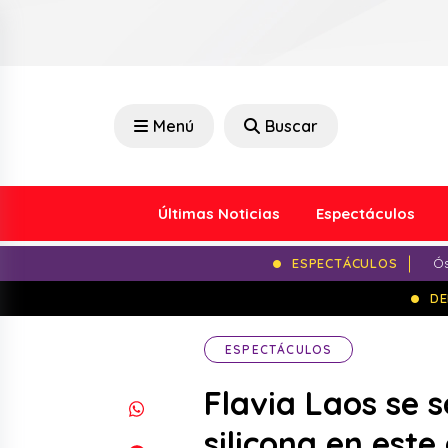
Menú
Buscar
Últimas Noticias
Espectáculos
ESPECTÁCULOS
Ós
DE
ESPECTÁCULOS
Flavia Laos se
silicona en este