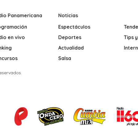
dio Panamericana
Noticias
ogramación
Espectáculos
Tende
io en vivo
Deportes
Tips 
nking
Actualidad
Inter
ncursos
Salsa
Reservados.