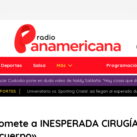
Deportes
Salsa
Más
Programaci
car Custodio pone en duda video de Naldy Saldaña: “Hay cosas que d
PORTES
Universitario vs. Sporting Cristal: así llegan al esperado 
 somete a INESPERADA CIRUGÍA
 cuerpo»