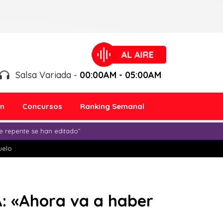
Salsa Variada -
00:00AM - 05:00AM
ón
Concursos
Ranking Semanal
e repente se han editado”
duelo
: «Ahora va a haber