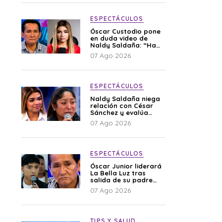
ESPECTÁCULOS
Óscar Custodio pone
en duda video de
Naldy Saldaña: “Hay
cosas que de repente
07 Ago 2026
se han editado”
ESPECTÁCULOS
Naldy Saldaña niega
relación con César
Sánchez y evalúa
denunciar a su
07 Ago 2026
esposa: “Es una
difamación”
ESPECTÁCULOS
Óscar Junior liderará
La Bella Luz tras
salida de su padre
por polémica con
07 Ago 2026
Naldy Saldaña
TIPS Y SALUD