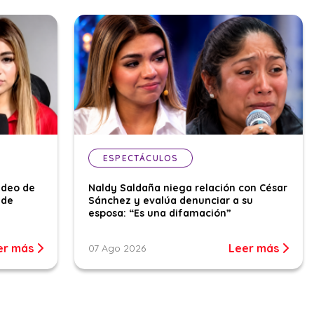
ESPECTÁCULOS
ideo de
Naldy Saldaña niega relación con César
 de
Sánchez y evalúa denunciar a su
esposa: “Es una difamación”
er más
Leer más
07 Ago 2026