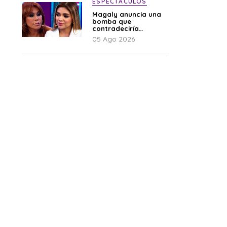
ESPECTÁCULOS
Magaly anuncia una
bomba que
contradeciría
comunicado de La
05 Ago 2026
Bella Luz: “Hay un
audio”