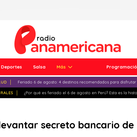
Deportes
Salsa
Más
Programaci
LUD
Feriado 6 de agosto: 4 destinos recomendados para disfrutar
IRALES
¿Por qué es feriado el 6 de agosto en Perú? Esta es la histo
 levantar secreto bancario de