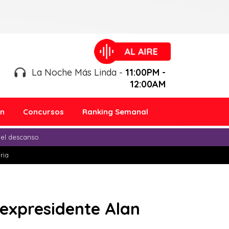
La Noche Más Linda -
11:00PM -
12:00AM
ón
Concursos
Ranking Semanal
 el descanso
ria
 expresidente Alan