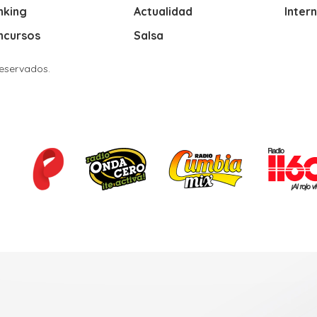
nking
Actualidad
Inter
ncursos
Salsa
Reservados.