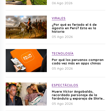
06 Ago 2026
VIRALES
¿Por qué es feriado el 6 de
agosto en Perú? Esta es la
historia
05 Ago 2026
TECNOLOGÍA
Por qué los peruanos compran
cada vez más en apps chinas
05 Ago 2026
ESPECTÁCULOS
Muere Víctor Angobaldo,
recordado personaje de la
farándula y expareja de Shirley
Cherres
05 Ago 2026