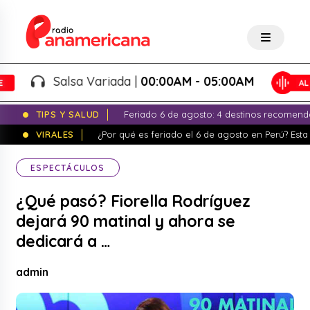
Salsa Variada |
00:00AM - 05:00AM
TIPS Y SALUD
Feriado 6 de agosto: 4 destinos recomend
VIRALES
¿Por qué es feriado el 6 de agosto en Perú? Esta 
ESPECTÁCULOS
¿Qué pasó? Fiorella Rodríguez
dejará 90 matinal y ahora se
dedicará a …
admin