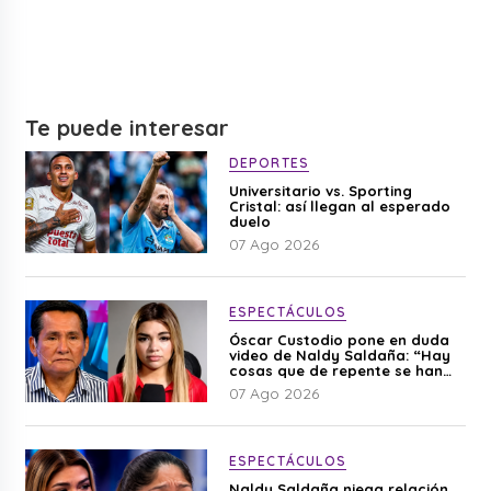
Te puede interesar
DEPORTES
Universitario vs. Sporting
Cristal: así llegan al esperado
duelo
07 Ago 2026
ESPECTÁCULOS
Óscar Custodio pone en duda
video de Naldy Saldaña: “Hay
cosas que de repente se han
editado”
07 Ago 2026
ESPECTÁCULOS
Naldy Saldaña niega relación