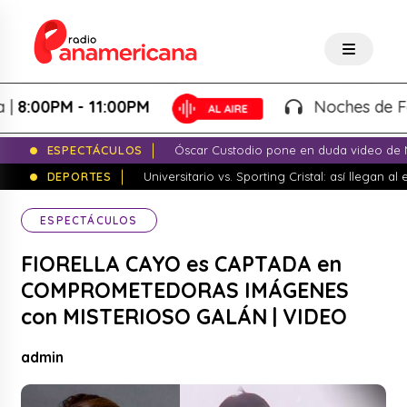
00PM - 11:00PM
Noches de Fantasí
ESPECTÁCULOS
Óscar Custodio pone en duda video de N
DEPORTES
Universitario vs. Sporting Cristal: así llegan a
ESPECTÁCULOS
FIORELLA CAYO es CAPTADA en
COMPROMETEDORAS IMÁGENES
con MISTERIOSO GALÁN | VIDEO
admin