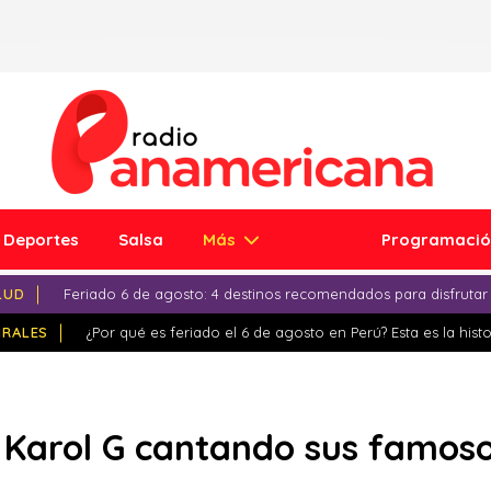
Deportes
Salsa
Más
Programaci
LUD
Feriado 6 de agosto: 4 destinos recomendados para disfrutar
IRALES
¿Por qué es feriado el 6 de agosto en Perú? Esta es la histo
e Karol G cantando sus famos