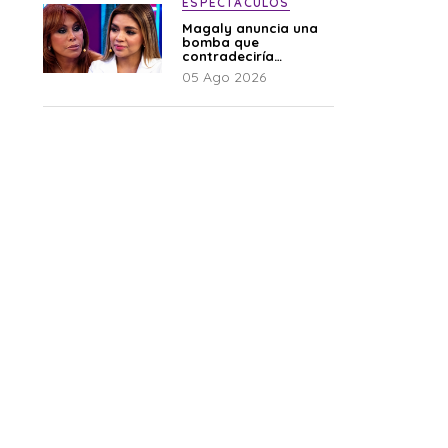
ESPECTÁCULOS
Magaly anuncia una
bomba que
contradeciría
comunicado de La
05 Ago 2026
Bella Luz: “Hay un
audio”