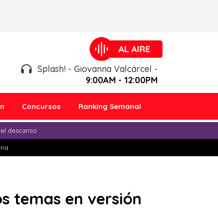
Splash! - Giovanna Valcárcel -
9:00AM - 12:00PM
ón
Concursos
Ranking Semanal
 el descanso
ria
os temas en versión