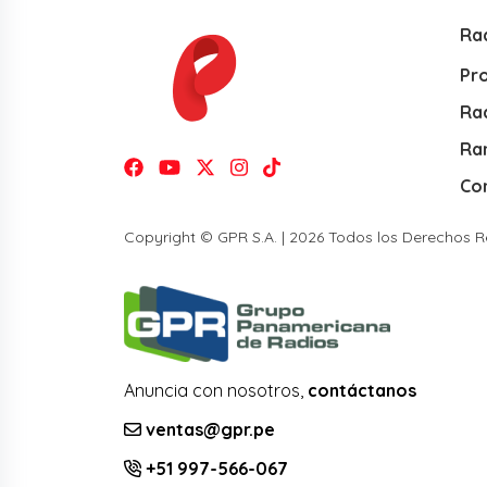
Ra
Pr
Rad
Ra
Co
Copyright © GPR S.A. | 2026 Todos los Derechos 
Anuncia con nosotros,
contáctanos
ventas@gpr.pe
+51 997-566-067