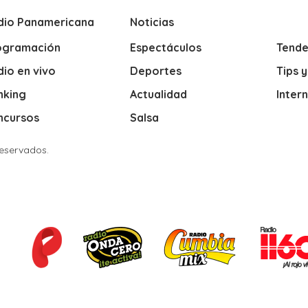
dio Panamericana
Noticias
ogramación
Espectáculos
Tende
io en vivo
Deportes
Tips 
nking
Actualidad
Inter
ncursos
Salsa
Reservados.