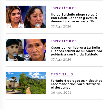
ESPECTÁCULOS
Naldy Saldaña niega relación
con César Sánchez y evalúa
denunciar a su esposa: “Es una
difamación”
07 Ago 2026
ESPECTÁCULOS
Óscar Junior liderará La Bella
Luz tras salida de su padre por
polémica con Naldy Saldaña
07 Ago 2026
TIPS Y SALUD
Feriado 6 de agosto: 4 destinos
recomendados para disfrutar
el descanso
06 Ago 2026