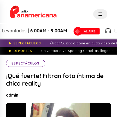
vantados |
6:00AM - 9:00AM
Lo Me
ESPECTÁCULOS
Óscar Custodio pone en duda video de N
DEPORTES
Universitario vs. Sporting Cristal: así llegan a
ESPECTÁCULOS
¡Qué fuerte! Filtran foto íntima de
chica reality
admin