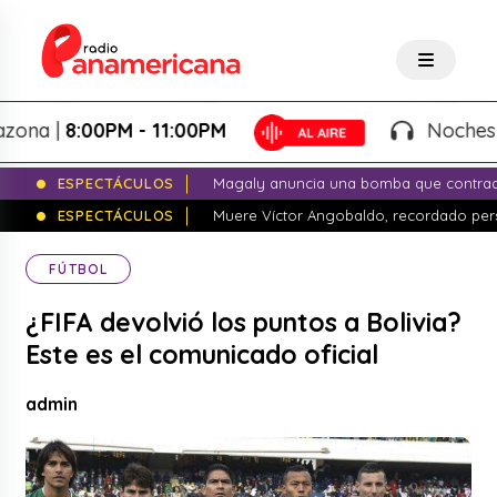
 |
8:00PM - 11:00PM
Noches de Fa
ESPECTÁCULOS
Magaly anuncia una bomba que contrade
ESPECTÁCULOS
Muere Víctor Angobaldo, recordado pers
FÚTBOL
¿FIFA devolvió los puntos a Bolivia?
Este es el comunicado oficial
admin