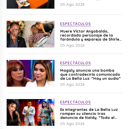
05 Ago 2026
ESPECTÁCULOS
Muere Víctor Angobaldo,
recordado personaje de la
farándula y expareja de Shirley
Cherres
05 Ago 2026
ESPECTÁCULOS
Magaly anuncia una bomba
que contradeciría comunicado
de La Bella Luz: “Hay un audio”
05 Ago 2026
ESPECTÁCULOS
Ex integrantes de La Bella Luz
rompen su silencio tras
denuncia de Naldy: “Todo el
mundo lo sabía”
05 Ago 2026