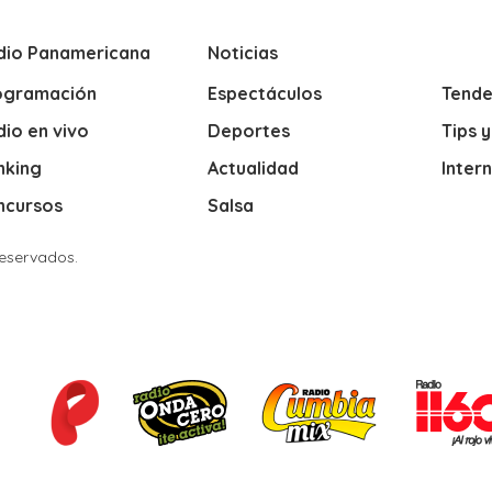
dio Panamericana
Noticias
ogramación
Espectáculos
Tende
io en vivo
Deportes
Tips 
nking
Actualidad
Inter
ncursos
Salsa
Reservados.