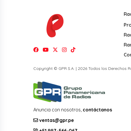
Ra
Pr
Rad
Ra
Co
Copyright © GPR S.A. | 2026 Todos los Derechos 
Anuncia con nosotros,
contáctanos
ventas@gpr.pe
+51 997-566-067