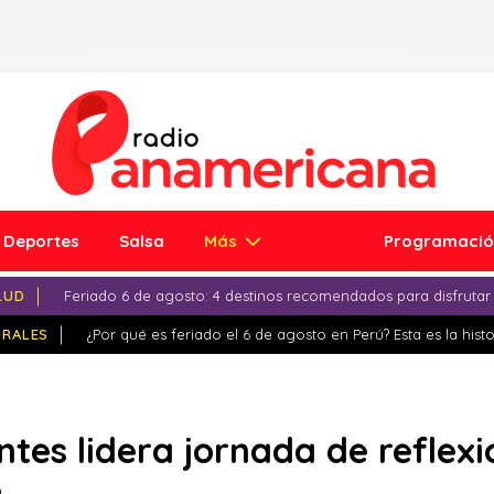
Deportes
Salsa
Más
Programaci
LUD
Feriado 6 de agosto: 4 destinos recomendados para disfrutar
IRALES
¿Por qué es feriado el 6 de agosto en Perú? Esta es la histo
tes lidera jornada de reflex