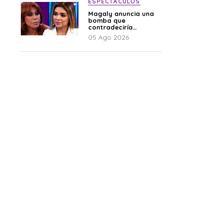
ESPECTÁCULOS
Magaly anuncia una
bomba que
contradeciría
comunicado de La
05 Ago 2026
Bella Luz: “Hay un
audio”