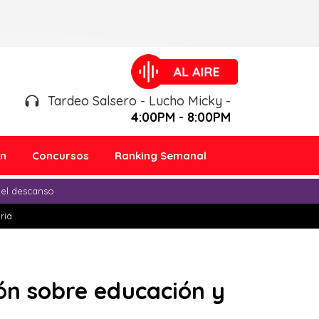
Tardeo Salsero - Lucho Micky -
4:00PM - 8:00PM
ón
Concursos
Ranking Semanal
 el descanso
ria
ión sobre educación y