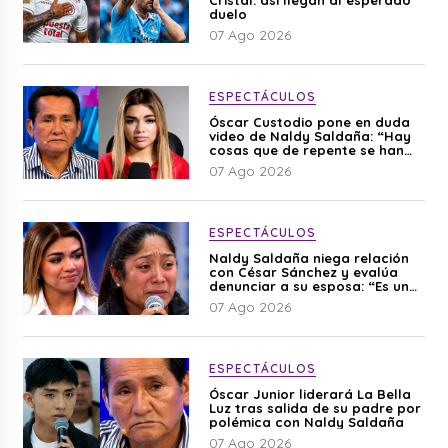
duelo
07 Ago 2026
ESPECTÁCULOS
Óscar Custodio pone en duda
video de Naldy Saldaña: “Hay
cosas que de repente se han
editado”
07 Ago 2026
ESPECTÁCULOS
Naldy Saldaña niega relación
con César Sánchez y evalúa
denunciar a su esposa: “Es una
difamación”
07 Ago 2026
ESPECTÁCULOS
Óscar Junior liderará La Bella
Luz tras salida de su padre por
polémica con Naldy Saldaña
07 Ago 2026