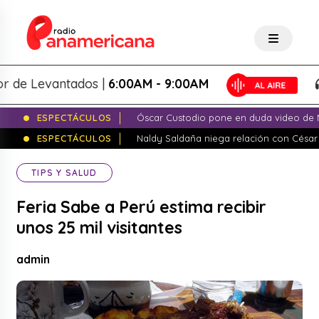
 Levantados |
6:00AM - 9:00AM
L
ESPECTÁCULOS
Óscar Custodio pone en duda video de N
ESPECTÁCULOS
Naldy Saldaña niega relación con César
TIPS Y SALUD
Feria Sabe a Perú estima recibir
unos 25 mil visitantes
admin