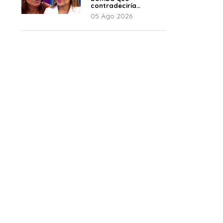
contradeciría
comunicado de La
05 Ago 2026
Bella Luz: “Hay un
audio”