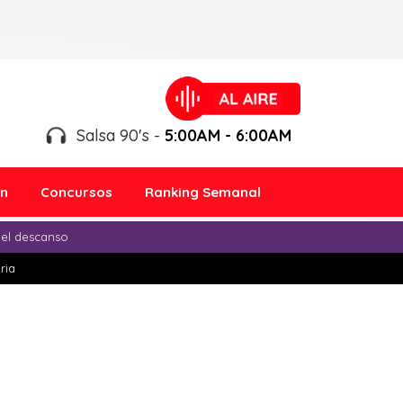
Salsa 90's -
5:00AM - 6:00AM
ón
Concursos
Ranking Semanal
 el descanso
ria