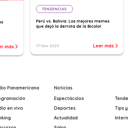
TENDENCIAS
Perú vs. Bolivia: Los mejores memes
os
que dejó la derrota de la Bicolor
Leer más
17 Nov 2023
er más
dio Panamericana
Noticias
ogramación
Espectáculos
Tende
io en vivo
Deportes
Tips 
nking
Actualidad
Inter
ncursos
Salsa