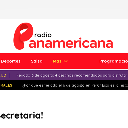
Deportes
Salsa
Más
Programaci
LUD
Feriado 6 de agosto: 4 destinos recomendados para disfrutar
IRALES
¿Por qué es feriado el 6 de agosto en Perú? Esta es la histo
Secretaria!