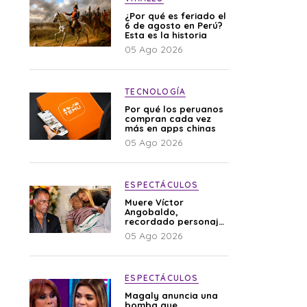
¿Por qué es feriado el
6 de agosto en Perú?
Esta es la historia
05 Ago 2026
TECNOLOGÍA
Por qué los peruanos
compran cada vez
más en apps chinas
05 Ago 2026
ESPECTÁCULOS
Muere Víctor
Angobaldo,
recordado personaje
de la farándula y
05 Ago 2026
expareja de Shirley
Cherres
ESPECTÁCULOS
Magaly anuncia una
bomba que