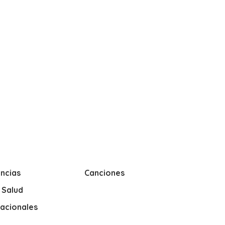
ncias
Canciones
y Salud
nacionales