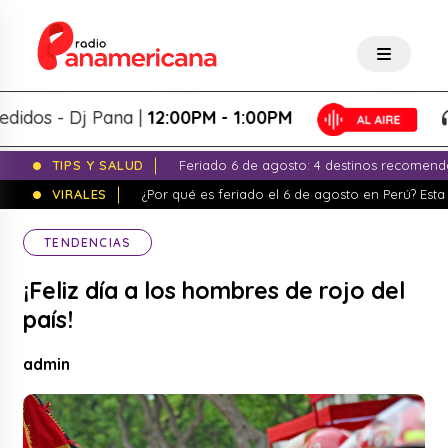
s - Dj Pana |
12:00PM - 1:00PM
Pa
TIPS Y SALUD
Feriado 6 de agosto: 4 destinos recomend
VIRALES
¿Por qué es feriado el 6 de agosto en Perú? Esta 
TENDENCIAS
¡Feliz día a los hombres de rojo del
país!
admin