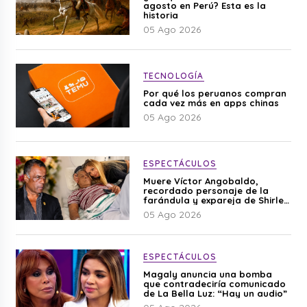
agosto en Perú? Esta es la
historia
05 Ago 2026
TECNOLOGÍA
Por qué los peruanos compran
cada vez más en apps chinas
05 Ago 2026
ESPECTÁCULOS
Muere Víctor Angobaldo,
recordado personaje de la
farándula y expareja de Shirley
Cherres
05 Ago 2026
ESPECTÁCULOS
Magaly anuncia una bomba
que contradeciría comunicado
de La Bella Luz: “Hay un audio”