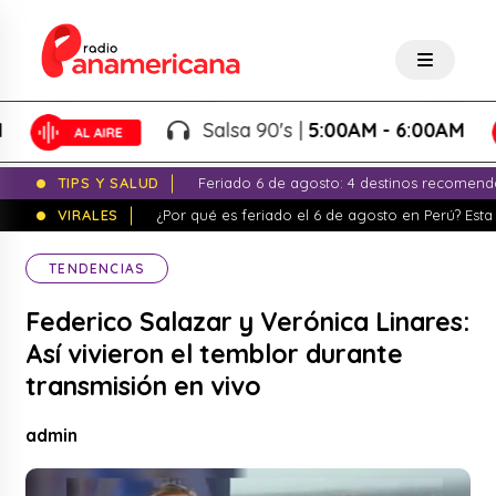
Salsa 90's |
5:00AM - 6:00AM
TIPS Y SALUD
Feriado 6 de agosto: 4 destinos recomend
VIRALES
¿Por qué es feriado el 6 de agosto en Perú? Esta 
TENDENCIAS
Federico Salazar y Verónica Linares:
Así vivieron el temblor durante
transmisión en vivo
admin