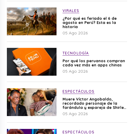
VIRALES
¿Por qué es feriado el 6 de
agosto en Perú? Esta es la
historia
05 Ago 2026
TECNOLOGÍA
Por qué los peruanos compran
cada vez más en apps chinas
05 Ago 2026
ESPECTÁCULOS
Muere Víctor Angobaldo,
recordado personaje de la
farándula y expareja de Shirley
Cherres
05 Ago 2026
ESPECTÁCULOS