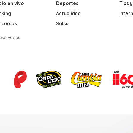
io en vivo
Deportes
Tips 
nking
Actualidad
Inter
ncursos
Salsa
Reservados.