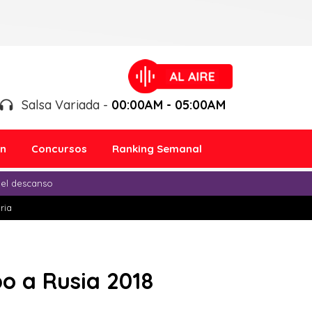
Salsa Variada -
00:00AM - 05:00AM
ón
Concursos
Ranking Semanal
 el descanso
ria
o a Rusia 2018