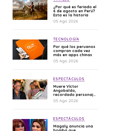
¿Por qué es feriado el
6 de agosto en Perú?
Esta es la historia
05 Ago 2026
TECNOLOGÍA
Por qué los peruanos
compran cada vez
más en apps chinas
05 Ago 2026
ESPECTÁCULOS
Muere Víctor
Angobaldo,
recordado personaje
de la farándula y
05 Ago 2026
expareja de Shirley
Cherres
ESPECTÁCULOS
Magaly anuncia una
bomba que