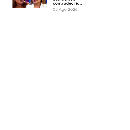
contradeciría
comunicado de La
05 Ago 2026
Bella Luz: “Hay un
audio”