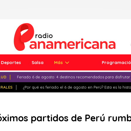
Deportes
Salsa
Más
Programaci
LUD
Feriado 6 de agosto: 4 destinos recomendados para disfrutar
IRALES
¿Por qué es feriado el 6 de agosto en Perú? Esta es la histo
óximos partidos de Perú rumb