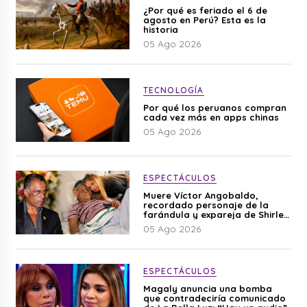
¿Por qué es feriado el 6 de
agosto en Perú? Esta es la
historia
05 Ago 2026
TECNOLOGÍA
Por qué los peruanos compran
cada vez más en apps chinas
05 Ago 2026
ESPECTÁCULOS
Muere Víctor Angobaldo,
recordado personaje de la
farándula y expareja de Shirley
Cherres
05 Ago 2026
ESPECTÁCULOS
Magaly anuncia una bomba
que contradeciría comunicado