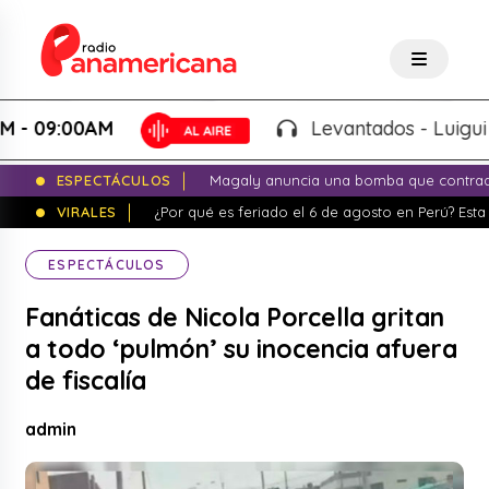
:00AM
Levantados - Luigui Carbaj
ESPECTÁCULOS
Magaly anuncia una bomba que contrade
VIRALES
¿Por qué es feriado el 6 de agosto en Perú? Esta 
ESPECTÁCULOS
Fanáticas de Nicola Porcella gritan
a todo ‘pulmón’ su inocencia afuera
de fiscalía
admin