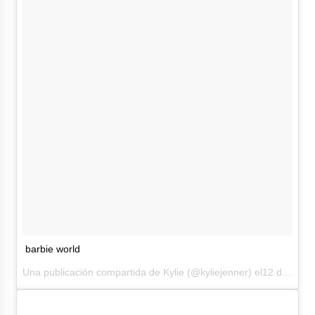
barbie world
Una publicación compartida de Kylie (@kyliejenner) el12 de May de 2017 a la(s) 9:39 PDT