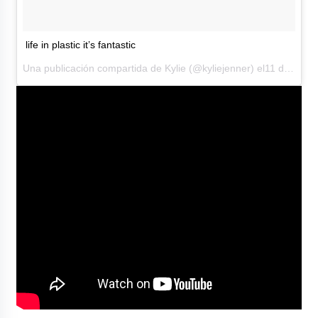
life in plastic it’s fantastic
Una publicación compartida de Kylie (@kyliejenner) el11 de May de 2017 a la(s) 10:28 PDT