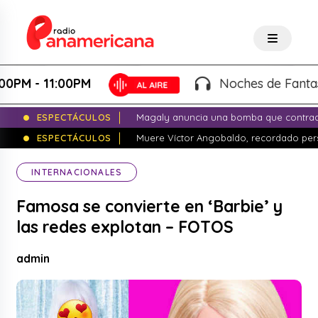
- 11:00PM
Noches de Fantasía - K
ESPECTÁCULOS
Magaly anuncia una bomba que contrade
ESPECTÁCULOS
Muere Víctor Angobaldo, recordado pers
INTERNACIONALES
Famosa se convierte en ‘Barbie’ y
las redes explotan – FOTOS
admin