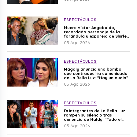
ESPECTÁCULOS
Muere Víctor Angobaldo,
recordado personaje de la
farándula y expareja de Shirley
Cherres
05 Ago 2026
ESPECTÁCULOS
Magaly anuncia una bomba
que contradeciría comunicado
de La Bella Luz: “Hay un audio”
05 Ago 2026
ESPECTÁCULOS
Ex integrantes de La Bella Luz
rompen su silencio tras
denuncia de Naldy: “Todo el
mundo lo sabía”
05 Ago 2026