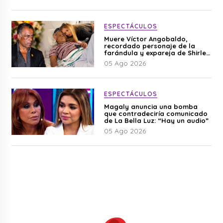
ESPECTÁCULOS
Muere Víctor Angobaldo,
recordado personaje de la
farándula y expareja de Shirley
Cherres
05 Ago 2026
ESPECTÁCULOS
Magaly anuncia una bomba
que contradeciría comunicado
de La Bella Luz: “Hay un audio”
05 Ago 2026