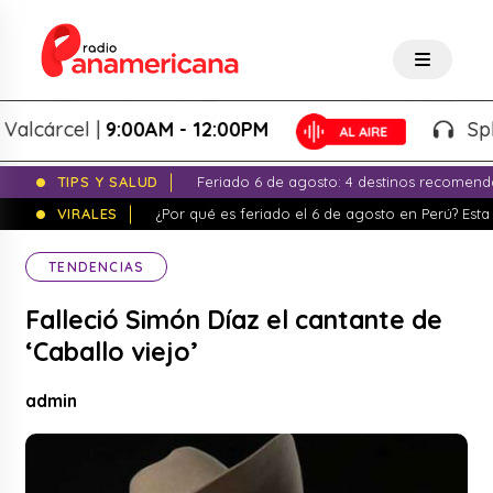
cárcel |
9:00AM - 12:00PM
Splash!
TIPS Y SALUD
Feriado 6 de agosto: 4 destinos recomend
VIRALES
¿Por qué es feriado el 6 de agosto en Perú? Esta 
TENDENCIAS
Falleció Simón Díaz el cantante de
‘Caballo viejo’
admin