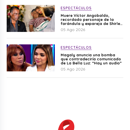
ESPECTÁCULOS
Muere Víctor Angobaldo,
recordado personaje de la
farándula y expareja de Shirley
Cherres
05 Ago 2026
ESPECTÁCULOS
Magaly anuncia una bomba
que contradeciría comunicado
de La Bella Luz: “Hay un audio”
05 Ago 2026