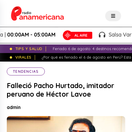
00:00AM - 05:00AM
Salsa Variad
TIPS Y SALUD
Feriado 6 de agosto: 4 destinos recomend
VIRALES
¿Por qué es feriado el 6 de agosto en Perú? Esta 
TENDENCIAS
Falleció Pacho Hurtado, imitador
peruano de Héctor Lavoe
admin