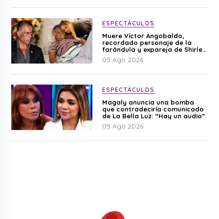
ESPECTÁCULOS
Muere Víctor Angobaldo,
recordado personaje de la
farándula y expareja de Shirley
Cherres
05 Ago 2026
ESPECTÁCULOS
Magaly anuncia una bomba
que contradeciría comunicado
de La Bella Luz: “Hay un audio”
05 Ago 2026