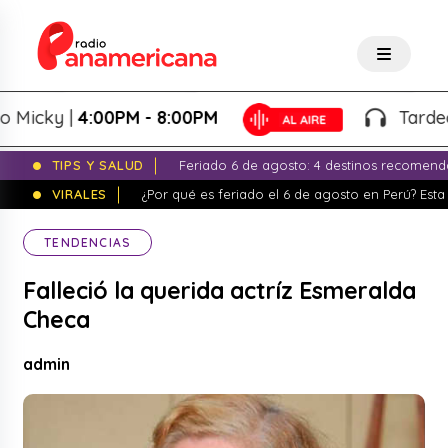
cky |
4:00PM - 8:00PM
Tardeo Sal
TIPS Y SALUD
Feriado 6 de agosto: 4 destinos recomend
VIRALES
¿Por qué es feriado el 6 de agosto en Perú? Esta 
TENDENCIAS
Falleció la querida actríz Esmeralda
Checa
admin