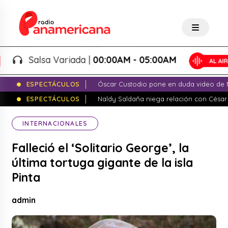
Salsa Variada |
00:00AM - 05:00AM
ESPECTÁCULOS
Óscar Custodio pone en duda video de N
ESPECTÁCULOS
Naldy Saldaña niega relación con César
INTERNACIONALES
Falleció el ‘Solitario George’, la
última tortuga gigante de la isla
Pinta
admin