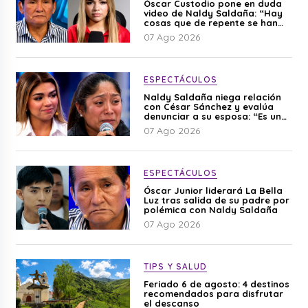
Óscar Custodio pone en duda
video de Naldy Saldaña: “Hay
cosas que de repente se han
editado”
07 Ago 2026
ESPECTÁCULOS
Naldy Saldaña niega relación
con César Sánchez y evalúa
denunciar a su esposa: “Es una
difamación”
07 Ago 2026
ESPECTÁCULOS
Óscar Junior liderará La Bella
Luz tras salida de su padre por
polémica con Naldy Saldaña
07 Ago 2026
TIPS Y SALUD
Feriado 6 de agosto: 4 destinos
recomendados para disfrutar
el descanso