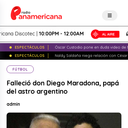
a Discotec |
10:00PM - 12:00AM
P
ESPECTÁCULOS
Óscar Custodio pone en duda video de N
ESPECTÁCULOS
Naldy Saldaña niega relación con César
FÚTBOL
Falleció don Diego Maradona, papá
del astro argentino
admin