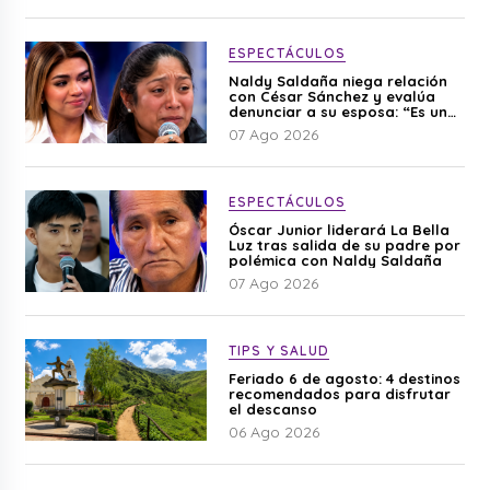
ESPECTÁCULOS
Naldy Saldaña niega relación
con César Sánchez y evalúa
denunciar a su esposa: “Es una
difamación”
07 Ago 2026
ESPECTÁCULOS
Óscar Junior liderará La Bella
Luz tras salida de su padre por
polémica con Naldy Saldaña
07 Ago 2026
TIPS Y SALUD
Feriado 6 de agosto: 4 destinos
recomendados para disfrutar
el descanso
06 Ago 2026