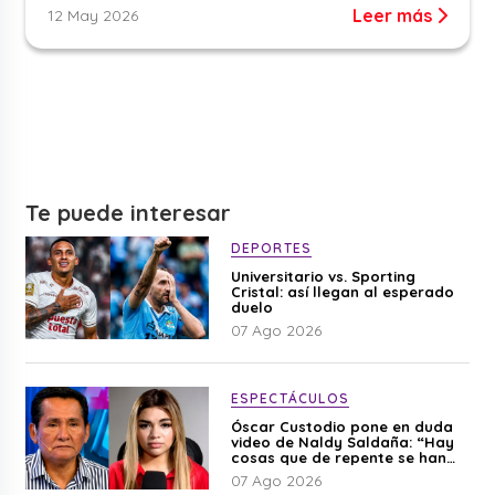
Leer más
12 May 2026
Te puede interesar
DEPORTES
Universitario vs. Sporting
Cristal: así llegan al esperado
duelo
07 Ago 2026
ESPECTÁCULOS
Óscar Custodio pone en duda
video de Naldy Saldaña: “Hay
cosas que de repente se han
editado”
07 Ago 2026