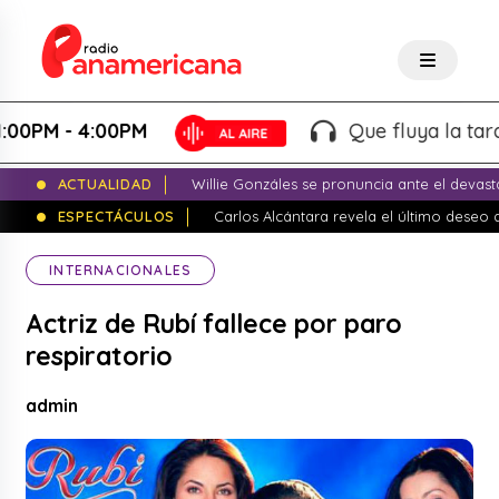
 - 4:00PM
Que fluya la tarde! - M
ACTUALIDAD
Willie Gonzáles se pronuncia ante el devas
ESPECTÁCULOS
Carlos Alcántara revela el último dese
INTERNACIONALES
Actriz de Rubí fallece por paro
respiratorio
admin