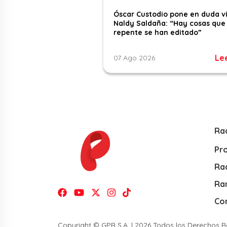
Óscar Custodio pone en duda v
Naldy Saldaña: “Hay cosas que
repente se han editado”
Le
07 Ago 2026
Ra
Pr
Rad
Ra
Co
Copyright © GPR S.A. | 2026 Todos los Derechos 