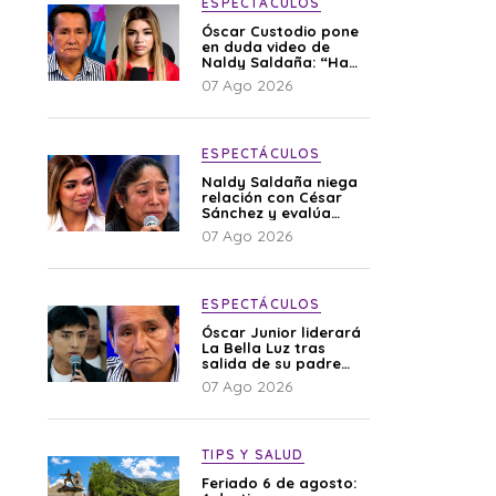
ESPECTÁCULOS
Óscar Custodio pone
en duda video de
Naldy Saldaña: “Hay
cosas que de repente
07 Ago 2026
se han editado”
ESPECTÁCULOS
Naldy Saldaña niega
relación con César
Sánchez y evalúa
denunciar a su
07 Ago 2026
esposa: “Es una
difamación”
ESPECTÁCULOS
Óscar Junior liderará
La Bella Luz tras
salida de su padre
por polémica con
07 Ago 2026
Naldy Saldaña
TIPS Y SALUD
Feriado 6 de agosto: