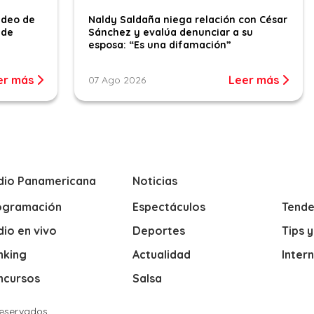
ideo de
Naldy Saldaña niega relación con César
 de
Sánchez y evalúa denunciar a su
esposa: “Es una difamación”
er más
Leer más
07 Ago 2026
dio Panamericana
Noticias
ogramación
Espectáculos
Tende
io en vivo
Deportes
Tips 
nking
Actualidad
Inter
ncursos
Salsa
Reservados.