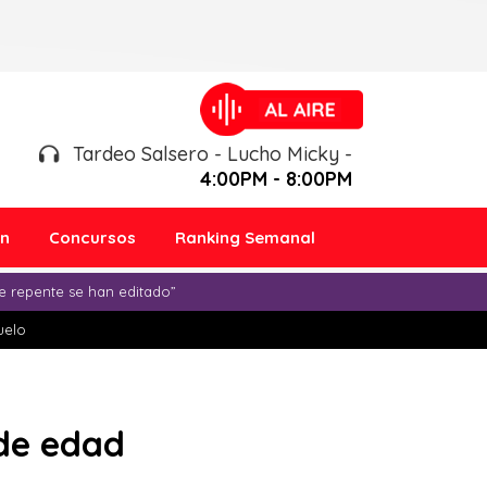
Tardeo Salsero - Lucho Micky -
4:00PM - 8:00PM
ón
Concursos
Ranking Semanal
e repente se han editado”
duelo
 de edad