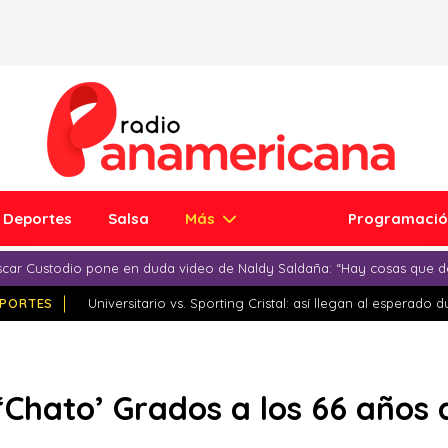
Deportes
Salsa
Más
Programaci
car Custodio pone en duda video de Naldy Saldaña: “Hay cosas que d
PORTES
Universitario vs. Sporting Cristal: así llegan al esperado 
 ‘Chato’ Grados a los 66 años